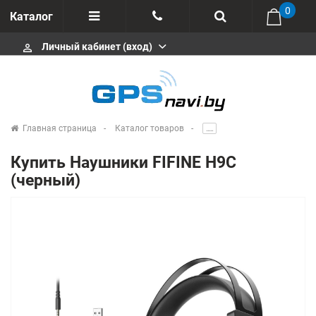
0
Каталог
Личный кабинет (вход)
perm_identity
Отзывы
+375 333113511
Импортеры
+375 291646666
Сервисные центры
Главная страница
Каталог товаров
.....
msa333
Производители
Купить Наушники FIFINE H9C
info@gpsnavi.by
(черный)