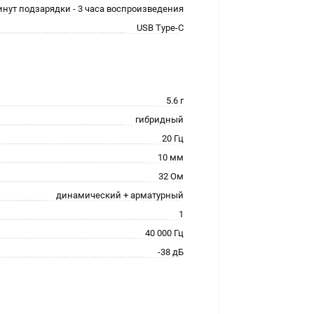
инут подзарядки - 3 часа воспроизведения
USB Type-C
5.6 г
гибридный
20 Гц
10 мм
32 Ом
динамический + арматурный
1
40 000 Гц
-38 дБ