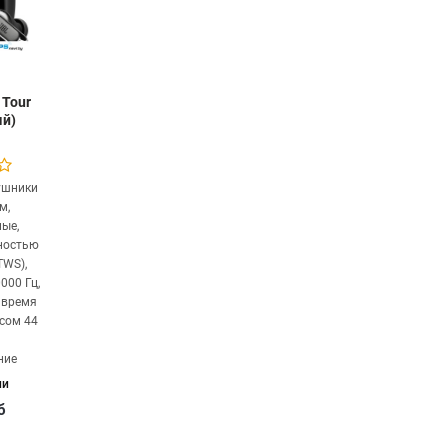
 Tour
ый)
ушники
м,
ые,
ностью
TWS),
0000 Гц,
 время
йсом 44
ние
ии
б