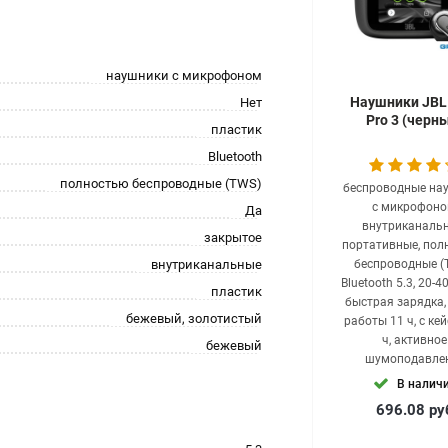
наушники с микрофоном
Наушники JBL
Нет
Pro 3 (черн
пластик
Bluetooth
полностью беспроводные (TWS)
беспроводные на
с микрофоно
Да
внутриканальн
закрытое
портативные, пол
внутриканальные
беспроводные (
Bluetooth 5.3, 20-4
пластик
быстрая зарядка,
бежевый, золотистый
работы 11 ч, с ке
ч, активное
бежевый
шумоподавле
В налич
696.08
ру