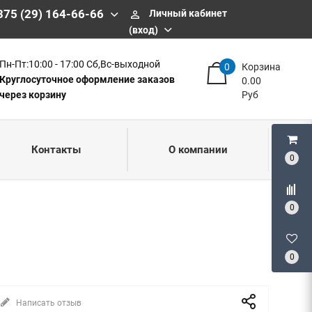
375 (29) 164-66-66
Личный кабинет
perm_identity
(вход)
Пн-Пт:10:00 - 17:00 Сб,Вс-выходной
0
Корзина
Круглосуточное оформление заказов
0.00
через корзину
Руб
Контакты
О компании
0
0
0
Написать отзыв