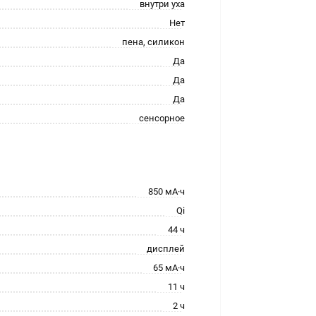
внутри уха
Нет
пена, силикон
Да
Да
Да
сенсорное
850 мА·ч
Qi
44 ч
дисплей
65 мА·ч
11 ч
2 ч