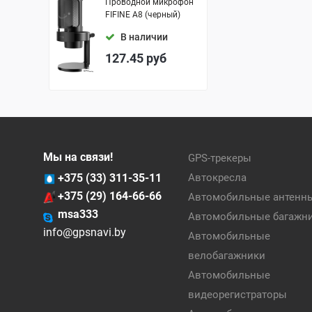
Проводной микрофон
FIFINE A8 (черный)
В наличии
127.45
руб
Мы на связи!
GPS-трекеры
+375 (33) 311-35-11
Автокресла
+375 (29) 164-66-66
Автомобильные антенн
msa333
Автомобильные багажн
info@gpsnavi.by
Автомобильные
велобагажники
Автомобильные
видеорегистраторы