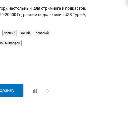
р), настольный, для стриминга и подкастов,
0-20000 Гц, разъем подключения USB Type-A,
черный
синий
розовый
ной микрофон
корзину