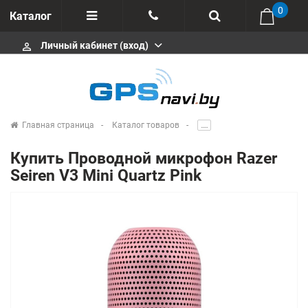
0
Каталог
Личный кабинет (вход)
perm_identity
Отзывы
+375 333113511
Импортеры
+375 291646666
Сервисные центры
Главная страница
Каталог товаров
.....
msa333
Производители
Купить Проводной микрофон Razer
info@gpsnavi.by
Seiren V3 Mini Quartz Pink