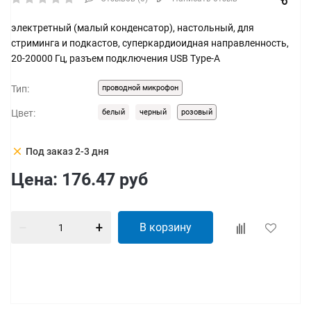
электретный (малый конденсатор), настольный, для
стриминга и подкастов, суперкардиоидная направленность,
20-20000 Гц, разъем подключения USB Type-A
Тип:
проводной микрофон
Цвет:
белый
черный
розовый
clear
Под заказ 2-3 дня
Цена:
176.47
руб
В корзину