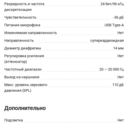
Разрядность и частота
24 бит/96 кГц
дискретизации
Чувствительность
-36 дБ
Питание микрофона
USB Type-A
Изменяемая направленность
Нет
Направленность
суперкардиоидная
Диаметр диафрагмы
14 мм
Регулировка усиления
Нет
(аттенюатор)
Частотный диапазон
20 — 20 000 Гц
Выход на наушники
Нет
Макс. уровень звукового
110 дБ
давления (SPL)
Дополнительно
Подсветка
Нет