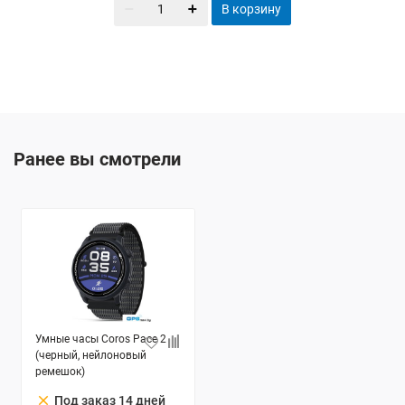
В корзину
Ранее вы смотрели
Умные часы Coros Pace 2
(черный, нейлоновый
ремешок)
clear
Под заказ 14 дней