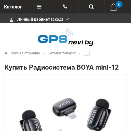
0
Каталог
Личный кабинет (вход)
perm_identity
Отзывы
+375 333113511
Импортеры
+375 291646666
Сервисные центры
Главная страница
Каталог товаров
.....
msa333
Производители
Купить Радиосистема BOYA mini-12
info@gpsnavi.by