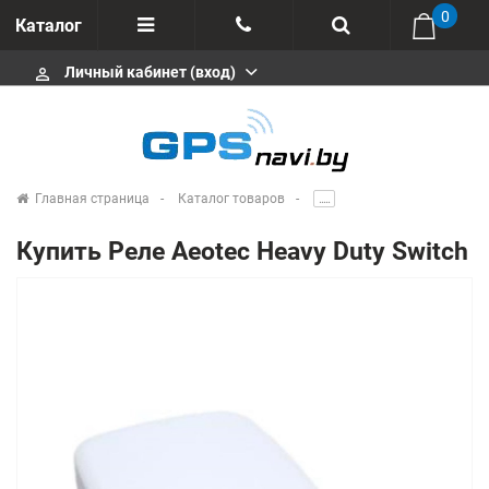
0
Каталог
Личный кабинет (вход)
perm_identity
Отзывы
+375 333113511
Импортеры
+375 291646666
Сервисные центры
Главная страница
Каталог товаров
.....
msa333
Производители
Купить Реле Aeotec Heavy Duty Switch
info@gpsnavi.by