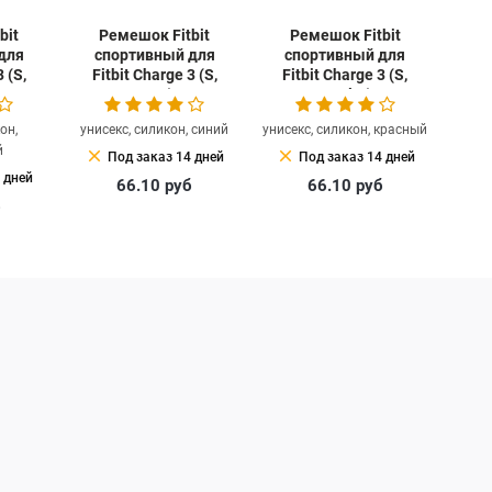
bit
Ремешок Fitbit
Ремешок Fitbit
для
спортивный для
спортивный для
 (S,
Fitbit Charge 3 (S,
Fitbit Charge 3 (S,
navy)
scarlet)
он,
унисекс, силикон, синий
унисекс, силикон, красный
й
clear
clear
Под заказ 14 дней
Под заказ 14 дней
 дней
66.10
руб
66.10
руб
б