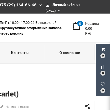
375 (29) 164-66-66
Личный кабинет
perm_identity
(вход)
Пн-Пт:10:00 - 17:00 Сб,Вс-выходной
0
Корзина
Круглосуточное оформление заказов
0.00
через корзину
Руб
Контакты
О компании
0
0
0
arlet)
Написать отзыв