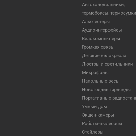
Автохолодильники,
термобоксы, термосумк
Алкотестеры
Аудиоинтерфейсы
Велокомпьютеры
Громкая связь
Детские велокресла
Люстры и светильники
Микрофоны
Напольные весы
Новогодние гирлянды
Портативные радиостан
Умный дом
Экшен-камеры
Роботы-пылесосы
Стайлеры