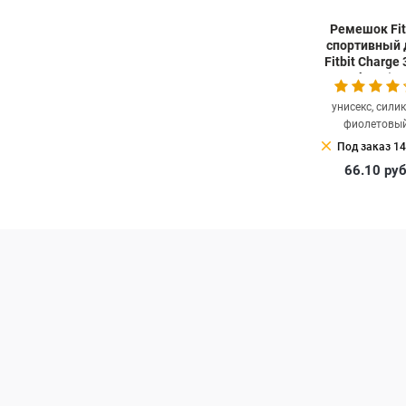
Ремешок Fit
спортивный 
Fitbit Charge 3
berry)
унисекс, силик
фиолетовы
clear
Под заказ 14
66.10
ру