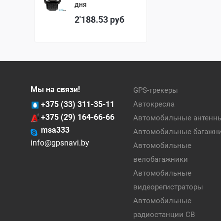
дня
2'188.53
руб
Мы на связи!
GPS-трекеры
+375 (33) 311-35-11
Автокресла
+375 (29) 164-66-66
Автомобильные антенн
msa333
Автомобильные багажн
info@gpsnavi.by
Автомобильные
велобагажники
Автомобильные
видеорегистраторы
Автомобильные
радиостанции CB