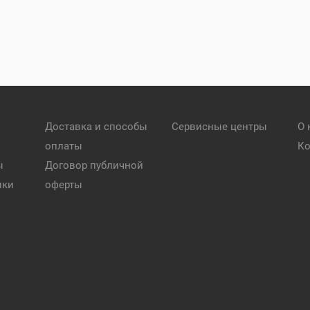
Доставка и способы
Сервисные центры
О 
оплаты
Ко
ы
Договор публичной
ики
оферты