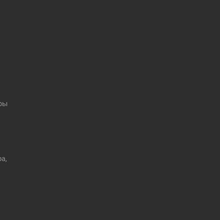
оры
а,