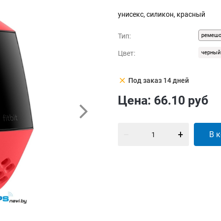
унисекс, силикон, красный
Тип:
ремеш
Цвет:
черный
clear
Под заказ 14 дней
Цена:
66.10
руб
В 