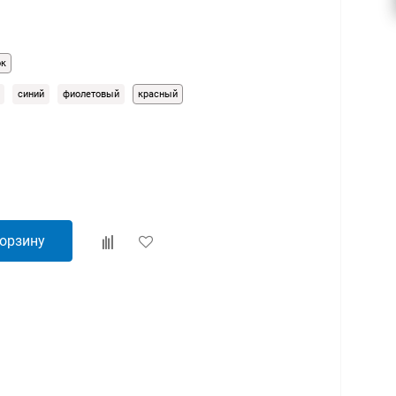
ок
синий
фиолетовый
красный
корзину