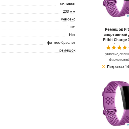
силикон
203 мм
унисекс
1 шт.
Ремешок Fit
спортивный 
Нет
Fitbit Charge 3
фитнес-браслет
berry)
ремешок
унисекс, силик
фиолетовы
clear
Под заказ 14
66.10
ру