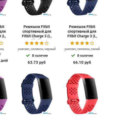
bit
Ремешок Fitbit
Ремешок Fitbit
для
спортивный для
спортивный для
 (L,
Fitbit Charge 3 (L,
Fitbit Charge 3 (L,
black)
navy)
он,
унисекс, силикон, черный
унисекс, силикон, синий
й
В наличии
В наличии
 дней
63.73
руб
66.10
руб
б