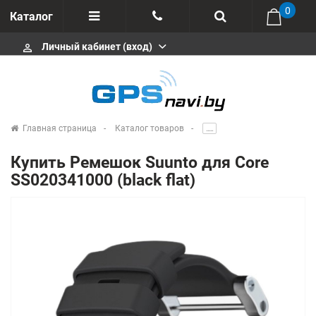
0
Каталог
Личный кабинет (вход)
perm_identity
Отзывы
+375 333113511
Импортеры
+375 291646666
Сервисные центры
Главная страница
Каталог товаров
.....
msa333
Производители
Купить Ремешок Suunto для Core
info@gpsnavi.by
SS020341000 (black flat)