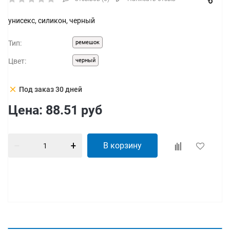
унисекс, силикон, черный
Тип:
ремешок
Цвет:
черный
clear
Под заказ 30 дней
Цена:
88.51
руб
В корзину