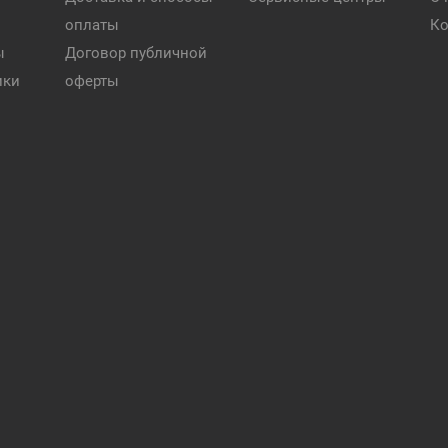
оплаты
Ко
ы
Договор публичной
ики
оферты
и