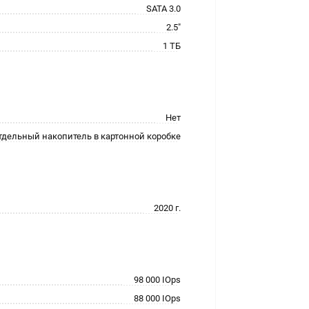
SATA 3.0
2.5"
1 ТБ
Нет
тдельный накопитель в картонной коробке
2020 г.
98 000 IOps
88 000 IOps