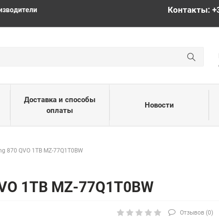
Контакты: +
изводители
Доставка и способы
Новости
оплаты
ng 870 QVO 1TB MZ-77Q1T0BW
QVO 1TB MZ-77Q1T0BW
Отзывов (
0
)