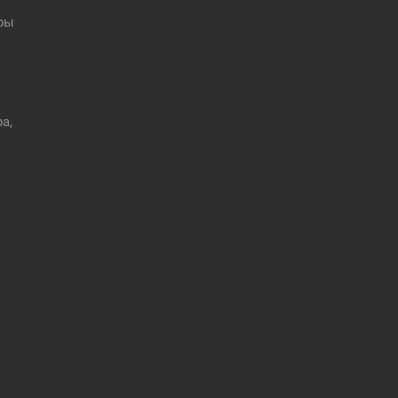
оры
а,