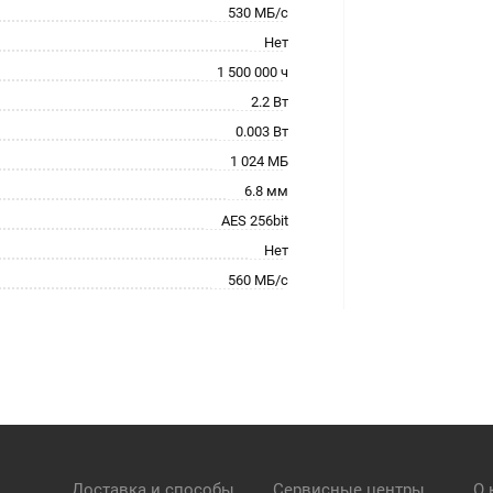
530 МБ/с
Нет
1 500 000 ч
2.2 Вт
0.003 Вт
1 024 МБ
6.8 мм
AES 256bit
Нет
560 МБ/с
Доставка и способы
Сервисные центры
О 