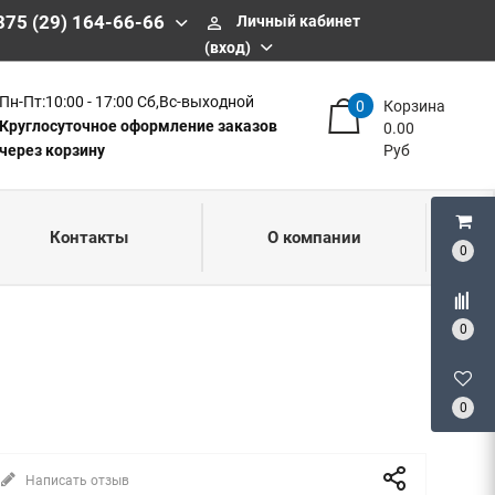
375 (29) 164-66-66
Личный кабинет
perm_identity
(вход)
Пн-Пт:10:00 - 17:00 Сб,Вс-выходной
0
Корзина
Круглосуточное оформление заказов
0.00
через корзину
Руб
Контакты
О компании
0
0
0
Написать отзыв