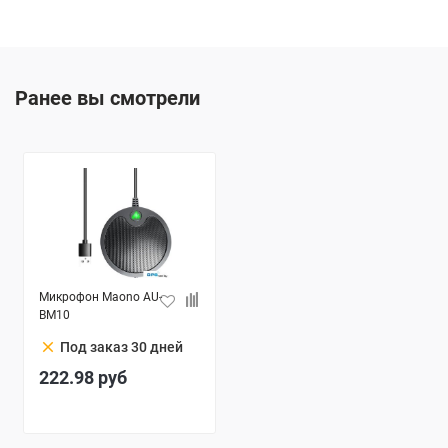
Ранее вы смотрели
Микрофон Maono AU-
BM10
clear
Под заказ 30 дней
222.98
руб