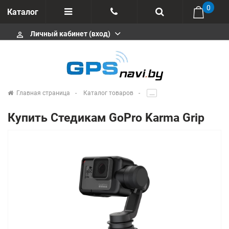
0
Каталог
Личный кабинет (вход)
perm_identity
Отзывы
+375 333113511
Импортеры
+375 291646666
Сервисные центры
Главная страница
Каталог товаров
.....
msa333
Производители
Купить Стедикам GoPro Karma Grip
info@gpsnavi.by