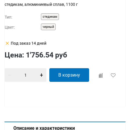
стедикам, алюминиевый сплав, 1100 г
Тип:
стедикам
Цвет:
черный
clear
Под заказ 14 дней
Цена:
1'756.54
руб
В корзину
Описание и характеристики