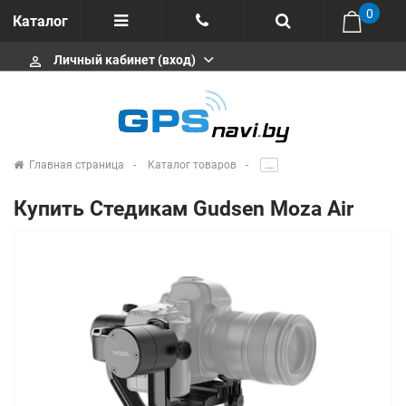
0
Каталог
Личный кабинет (вход)
perm_identity
Отзывы
+375 333113511
Импортеры
+375 291646666
Сервисные центры
Главная страница
Каталог товаров
.....
msa333
Производители
Купить Стедикам Gudsen Moza Air
info@gpsnavi.by