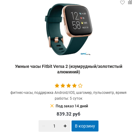
Умные часы Fitbit Versa 2 (изумрудный/золотистый
алюминий)
фитнес-часы, поддержка Android/iOS, шагомер, пульсометр, время
работы: 5 суток
clear
Под заказ 14 дней
839.32
руб
В корзину