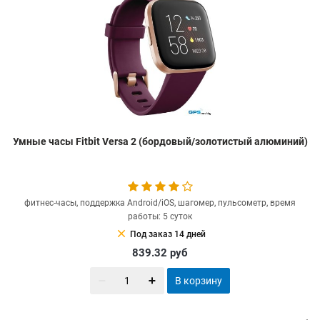
Умные часы Fitbit Versa 2 (бордовый/золотистый алюминий)
фитнес-часы, поддержка Android/iOS, шагомер, пульсометр, время
работы: 5 суток
clear
Под заказ 14 дней
839.32
руб
В корзину