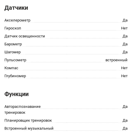
Датчики
Акселерометр
Да
Гироскоп
Нет
Датчик освещенности
Да
Барометр
Да
Шагомер
Да
Пульсометр
встроенный
Компас
Нет
Глубиномер
Нет
Функции
Автораспознавание
Да
тренировок
Планировщик тренировок
Да
Встроенный музыкальный
Да