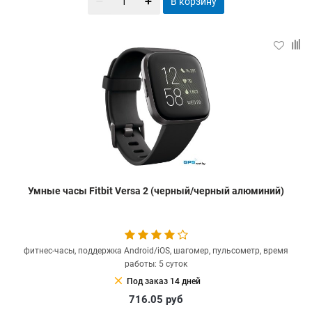
В корзину
Умные часы Fitbit Versa 2 (черный/черный алюминий)
фитнес-часы, поддержка Android/iOS, шагомер, пульсометр, время
работы: 5 суток
clear
Под заказ 14 дней
716.05
руб