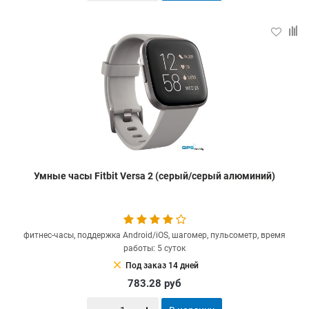
Умные часы Fitbit Versa 2 (серый/серый алюминий)
фитнес-часы, поддержка Android/iOS, шагомер, пульсометр, время
работы: 5 суток
clear
Под заказ 14 дней
783.28
руб