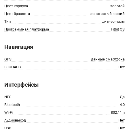
Цвет корпуса
золотой
Цвет браслета
золотистый, синий
Тип
фитнес-часы
Программная платформа
Fitbit OS
Навигация
GPS
данные смартфона
ГЛОНАСС
Нет
Интерфейсы
NFC
Да
Bluetooth
4.0
Wi-Fi
802.11 n
Аудиовыход
Нет
USB
Нет