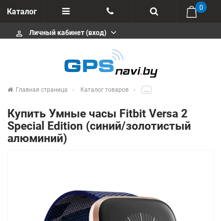
0
Каталог
Личный кабинет (вход)
perm_identity
Отзывы
+375 333113511
Импортеры
+375 291646666
Сервисные центры
Главная страница
Каталог товаров
.....
msa333
Производители
Купить Умные часы Fitbit Versa 2
info@gpsnavi.by
Special Edition (синий/золотистый
алюминий)