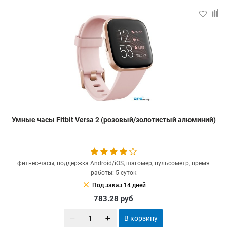
Умные часы Fitbit Versa 2 (розовый/золотистый алюминий)
фитнес-часы, поддержка Android/iOS, шагомер, пульсометр, время
работы: 5 суток
clear
Под заказ 14 дней
783.28
руб
В корзину