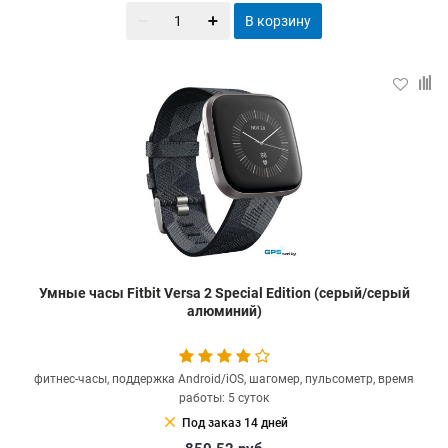
В корзину
Умные часы Fitbit Versa 2 Special Edition (серый/серый
алюминий)
фитнес-часы, поддержка Android/iOS, шагомер, пульсометр, время
работы: 5 суток
clear
Под заказ 14 дней