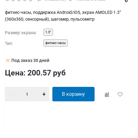
фитнес-часы, поддержка Android/iOS, экран AMOLED 1.3"
(360x360, сенсорный), шагомер, пульсометр
Размер экрана:
1.3"
Тип:
фитнес-часы
clear
Под заказ 30 дней
Цена:
200.57
руб
В корзину