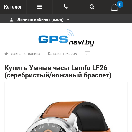
0
Каталог
Личный кабинет (вход)
perm_identity
Отзывы
+375 333113511
Импортеры
+375 291646666
Сервисные центры
Главная страница
Каталог товаров
.....
msa333
Производители
Купить Умные часы Lemfo LF26
info@gpsnavi.by
(серебристый/кожаный браслет)