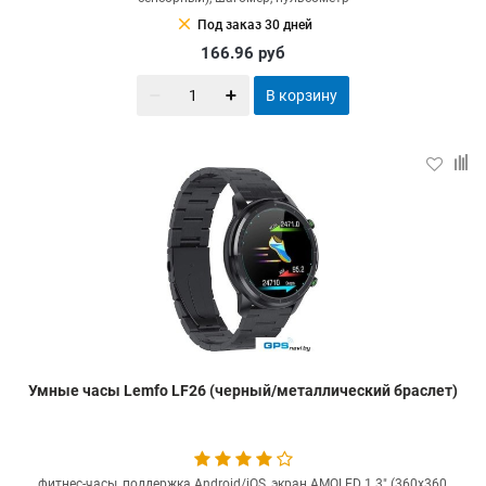
clear
Под заказ 30 дней
166.96
руб
В корзину
Умные часы Lemfo LF26 (черный/металлический браслет)
фитнес-часы, поддержка Android/iOS, экран AMOLED 1.3" (360x360,