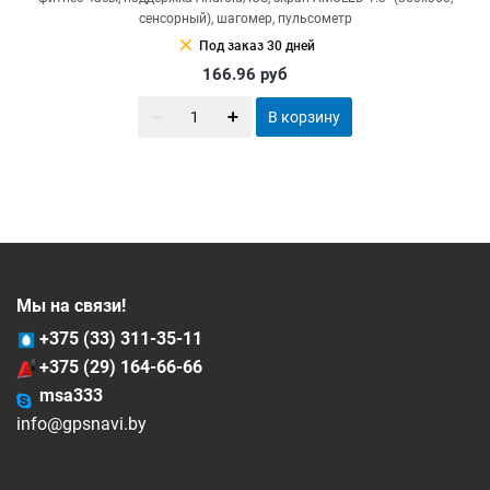
сенсорный), шагомер, пульсометр
clear
Под заказ 30 дней
166.96
руб
В корзину
Мы на связи!
+375 (33) 311-35-11
+375 (29) 164-66-66
msa333
info@gpsnavi.by