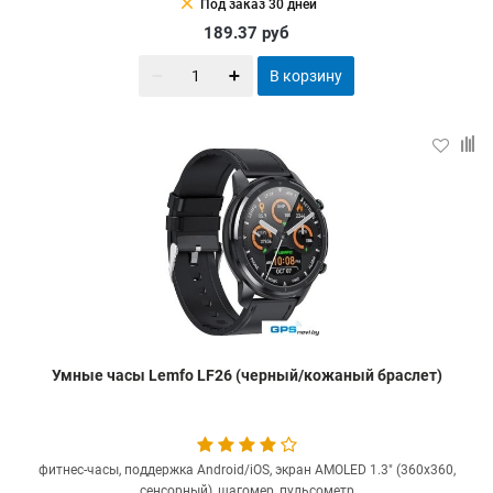
clear
Под заказ 30 дней
189.37
руб
В корзину
Умные часы Lemfo LF26 (черный/кожаный браслет)
фитнес-часы, поддержка Android/iOS, экран AMOLED 1.3" (360x360,
сенсорный), шагомер, пульсометр