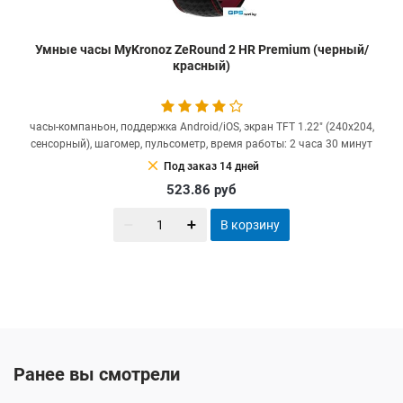
Умные часы MyKronoz ZeRound 2 HR Premium (черный/
красный)
часы-компаньон, поддержка Android/iOS, экран TFT 1.22" (240x204,
сенсорный), шагомер, пульсометр, время работы: 2 часа 30 минут
clear
Под заказ 14 дней
523.86
руб
В корзину
Ранее вы смотрели