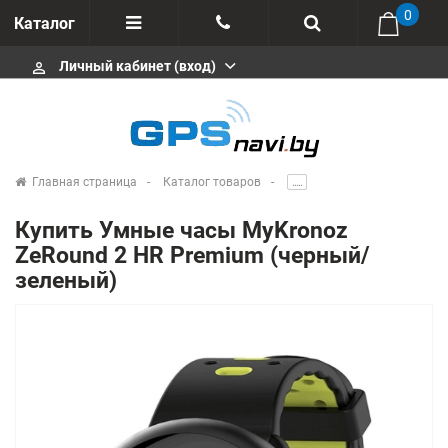
0
Каталог
Личный кабинет (вход)
perm_identity
Отзывы
+375 333113511
Импортеры
+375 291646666
Сервисные центры
Главная страница
Каталог товаров
.....
msa333
Производители
Купить Умные часы MyKronoz
info@gpsnavi.by
ZeRound 2 HR Premium (черный/
зеленый)