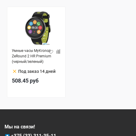
Умные часы MyKronoz
ZeRound 2 HR Premium
(черный/зеленый)
clear
Под заказ 14 дней
508.45
руб
Мы на связи!
+375 (33) 311-35-11