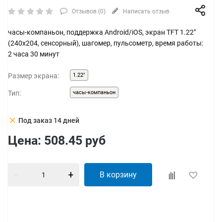
Отзывов (
0
)
Написать отзыв
часы-компаньон, поддержка Android/iOS, экран TFT 1.22"
(240x204, сенсорный), шагомер, пульсометр, время работы:
2 часа 30 минут
Размер экрана:
1.22"
Тип:
часы-компаньон
clear
Под заказ 14 дней
Цена:
508.45
руб
В корзину