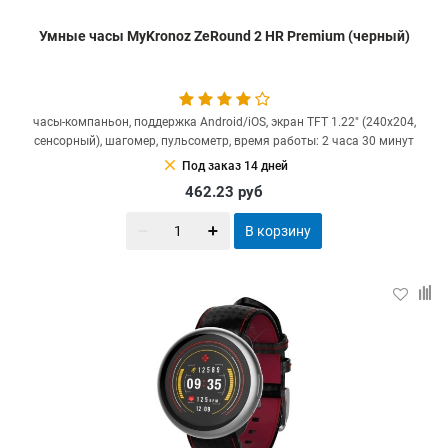
Умные часы MyKronoz ZeRound 2 HR Premium (черный)
часы-компаньон, поддержка Android/iOS, экран TFT 1.22" (240x204,
сенсорный), шагомер, пульсометр, время работы: 2 часа 30 минут
clear
Под заказ 14 дней
462.23
руб
В корзину