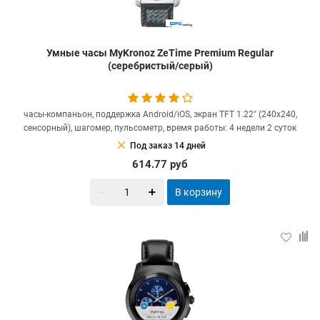
Умные часы MyKronoz ZeTime Premium Regular
(серебристый/серый)
часы-компаньон, поддержка Android/iOS, экран TFT 1.22" (240x240,
сенсорный), шагомер, пульсометр, время работы: 4 недели 2 суток
clear
Под заказ 14 дней
614.77
руб
В корзину