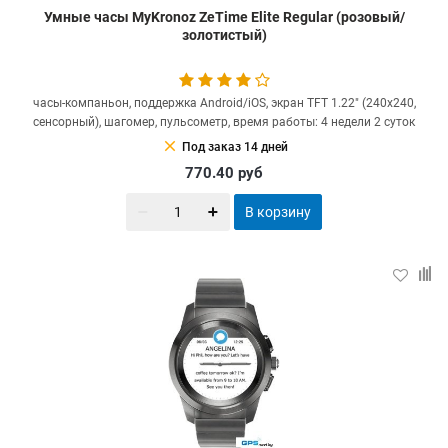
Умные часы MyKronoz ZeTime Elite Regular (розовый/
золотистый)
часы-компаньон, поддержка Android/iOS, экран TFT 1.22" (240x240,
сенсорный), шагомер, пульсометр, время работы: 4 недели 2 суток
clear
Под заказ 14 дней
770.40
руб
В корзину