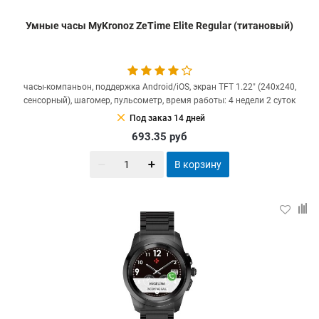
Умные часы MyKronoz ZeTime Elite Regular (титановый)
часы-компаньон, поддержка Android/iOS, экран TFT 1.22" (240x240,
сенсорный), шагомер, пульсометр, время работы: 4 недели 2 суток
clear
Под заказ 14 дней
693.35
руб
В корзину