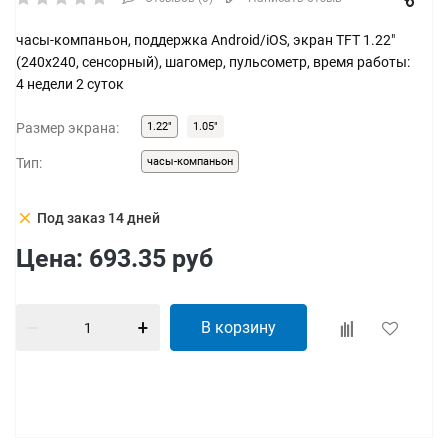
часы-компаньон, поддержка Android/iOS, экран TFT 1.22"
(240x240, сенсорный), шагомер, пульсометр, время работы:
4 недели 2 суток
Размер экрана:
1.22"
1.05"
Тип:
часы-компаньон
clear
Под заказ 14 дней
Цена:
693.35
руб
В корзину