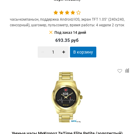
часы-компаньон, поддержка Android/iOS, экран TFT 1.05" (240x240,
сенсорный), шагомер, пульсометр, время работы: 4 недели 2 суток
clear
Под заказ 14 дней
693.35
руб
В корзину
Умные часы MyKronoz ZeTime Elite Petite (золотистый)