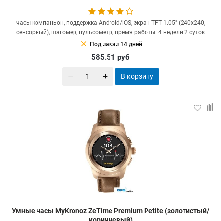
часы-компаньон, поддержка Android/iOS, экран TFT 1.05" (240x240,
сенсорный), шагомер, пульсометр, время работы: 4 недели 2 суток
clear
Под заказ 14 дней
585.51
руб
В корзину
Умные часы MyKronoz ZeTime Premium Petite (золотистый/
коричневый)