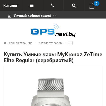
0
Каталог
Личный кабинет (вход)
perm_identity
Отзывы
+375 333113511
Импортеры
+375 291646666
Сервисные центры
Главная страница
Каталог товаров
.....
msa333
Производители
Купить Умные часы MyKronoz ZeTime
info@gpsnavi.by
Elite Regular (серебристый)