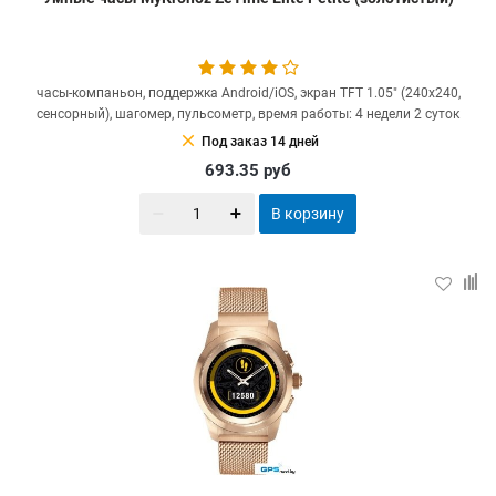
часы-компаньон, поддержка Android/iOS, экран TFT 1.05" (240x240,
сенсорный), шагомер, пульсометр, время работы: 4 недели 2 суток
clear
Под заказ 14 дней
693.35
руб
В корзину