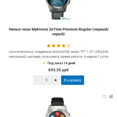
Умные часы MyKronoz ZeTime Premium Regular (черный/
серый)
часы-компаньон, поддержка Android/iOS, экран TFT 1.22" (240x240,
сенсорный), шагомер, пульсометр, время работы: 4 недели 2 суток
clear
Под заказ 14 дней
693.35
руб
В корзину