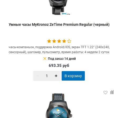
Умные часы MyKronoz ZeTime Premium Regular (черный)
часы-компаньон, поддержка Android/iOS, экран TFT 1.22" (240x240,
сенсорный), шагомер, пульсометр, время работы: 4 недели 2 суток
clear
Под заказ 14 дней
693.35
руб
В корзину