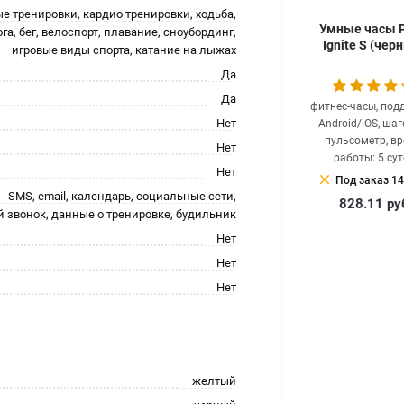
е тренировки, кардио тренировки, xодьба,
Умные часы P
ога, бег, велоспорт, плавание, сноубординг,
Ignite S (чер
игровые виды спорта, катание на лыжах
Да
Да
фитнес-часы, под
Нет
Android/iOS, шаг
пульсометр, в
Нет
работы: 5 сут
Нет
clear
Под заказ 14
SMS, email, календарь, социальные сети,
828.11
ру
 звонок, данные о тренировке, будильник
Нет
Нет
Нет
желтый