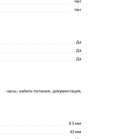
Нет
Нет
Да
Да
Да
- часы;- кабель питания;- документация;
8.5 мм
43 мм