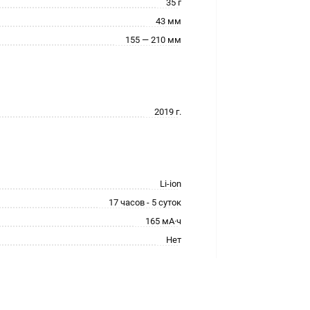
35 г
43 мм
155 — 210 мм
2019 г.
Li-ion
17 часов - 5 суток
165 мА·ч
Нет