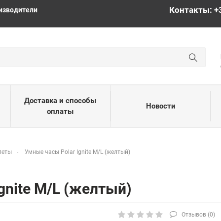
Контакты: +
изводители
Доставка и способы
Новости
оплаты
леты
Умные часы Polar Ignite M/L (желтый)
gnite M/L (желтый)
Отзывов (
0
)