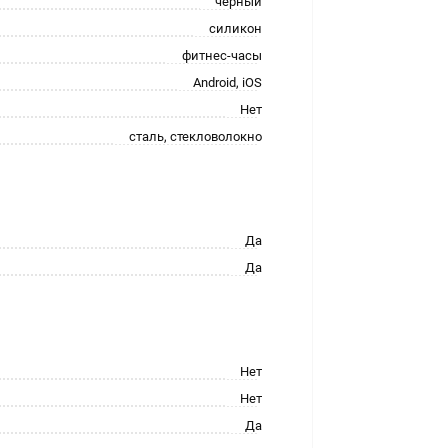
черный
силикон
фитнес-часы
Android, iOS
Нет
сталь, стекловолокно
Да
Да
Нет
Нет
Да