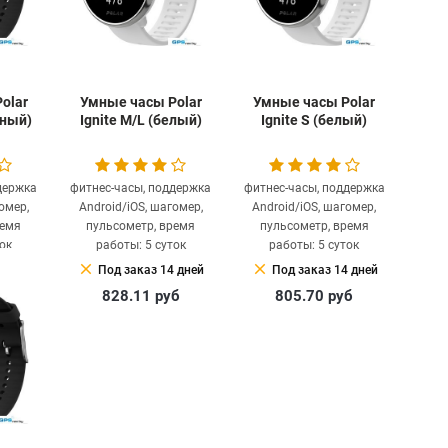
olar
Умные часы Polar
Умные часы Polar
рный)
Ignite M/L (белый)
Ignite S (белый)
держка
фитнес-часы, поддержка
фитнес-часы, поддержка
омер,
Android/iOS, шагомер,
Android/iOS, шагомер,
ремя
пульсометр, время
пульсометр, время
ок
работы: 5 суток
работы: 5 суток
clear
clear
 дней
Под заказ 14 дней
Под заказ 14 дней
б
828.11
руб
805.70
руб