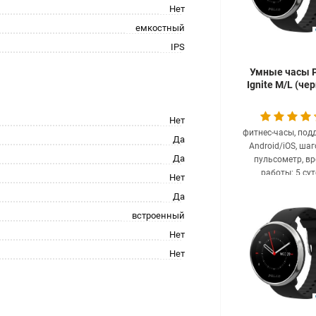
Нет
емкостный
IPS
Умные часы P
Ignite M/L (че
Нет
фитнес-часы, под
Да
Android/iOS, шаг
Да
пульсометр, в
работы: 5 сут
Нет
clear
Под заказ 14
Да
760.87
ру
встроенный
Нет
Нет