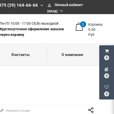
375 (29) 164-66-66
Личный кабинет
perm_identity
(вход)
Пн-Пт:10:00 - 17:00 Сб,Вс-выходной
0
Корзина
Круглосуточное оформление заказов
0.00
через корзину
Руб
Контакты
О компании
0
0
0
Написать отзыв