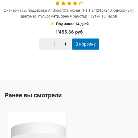
фитнес-часы, поддержка Android/iOS, экран TFT 1.2" (240x240, сенсорный),
шагомер, пульсометр, время работы: 1 сутки 16 часов
clear
Под заказ 14 дней
1'455.66
руб
В корзину
Ранее вы смотрели