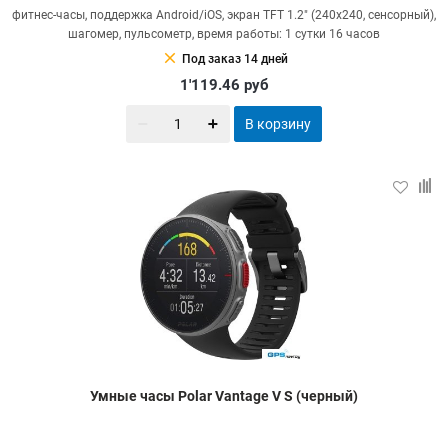
фитнес-часы, поддержка Android/iOS, экран TFT 1.2" (240x240, сенсорный),
шагомер, пульсометр, время работы: 1 сутки 16 часов
clear
Под заказ 14 дней
1'119.46
руб
В корзину
Умные часы Polar Vantage V S (черный)