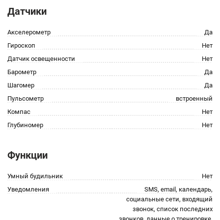
Датчики
Акселерометр
Да
Гироскоп
Нет
Датчик освещенности
Нет
Барометр
Да
Шагомер
Да
Пульсометр
встроенный
Компас
Нет
Глубиномер
Нет
Функции
Умный будильник
Нет
Уведомления
SMS, email, календарь,
социальные сети, входящий
звонок, список последних
звонков, данные о тренировке,