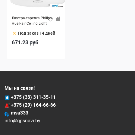
Люстра-тарелка Philips
Hue Fair Ceiling Light
clear
Под заказ 14 дней
671.23
руб
Мы на связи!
+375 (33) 311-35-11
+375 (29) 164-66-66
msa333
info@gpsnavi.by