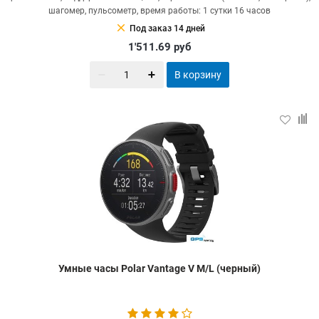
шагомер, пульсометр, время работы: 1 сутки 16 часов
clear
Под заказ 14 дней
1'511.69
руб
В корзину
Умные часы Polar Vantage V M/L (черный)