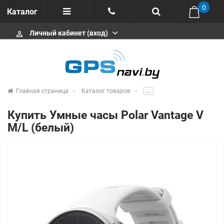
0
Каталог
Личный кабинет (вход)
perm_identity
Отзывы
+375 333113511
Импортеры
+375 291646666
Сервисные центры
Главная страница
Каталог товаров
.....
msa333
Производители
Купить Умные часы Polar Vantage V
info@gpsnavi.by
M/L (белый)