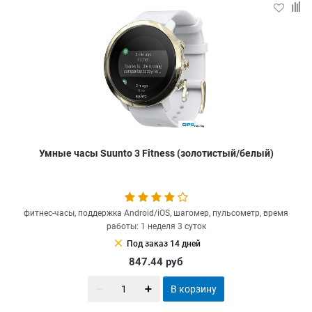
Умные часы Suunto 3 Fitness (золотистый/белый)
фитнес-часы, поддержка Android/iOS, шагомер, пульсометр, время
работы: 1 неделя 3 суток
clear
Под заказ 14 дней
847.44
руб
В корзину