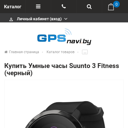
0
Каталог
Личный кабинет (вход)
perm_identity
Отзывы
+375 333113511
Импортеры
+375 291646666
Сервисные центры
Главная страница
Каталог товаров
.....
msa333
Производители
Купить Умные часы Suunto 3 Fitness
info@gpsnavi.by
(черный)