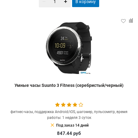
В корзину
Умные часы Suunto 3 Fitness (серебристый/черный)
фитнес-часы, поддержка Android/iOS, шагомер, пульсометр, время
работы: 1 неделя 3 суток
clear
Под заказ 14 дней
847.44
руб