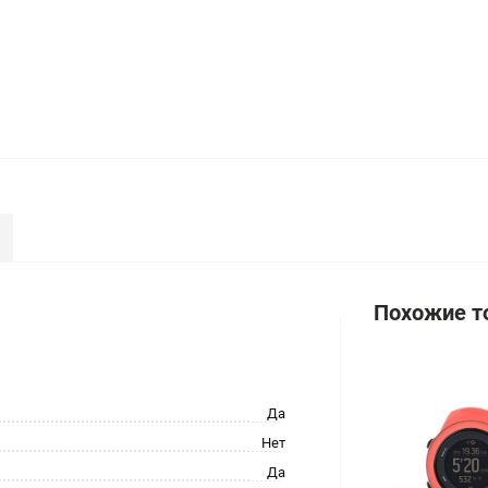
Похожие т
Да
Нет
Да