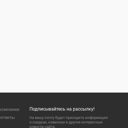
Подписывайтесь на рассылку!
компании
нтакты
На вашу почту будет приходить информация
о скидках, новинках и другие интересные
новости сайта.