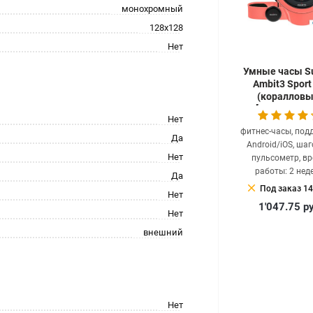
монохромный
128x128
Нет
Умные часы S
Ambit3 Sport
(коралловы
[SS0214690
Нет
фитнес-часы, под
Да
Android/iOS, шаг
Нет
пульсометр, в
работы: 2 нед
Да
clear
Под заказ 14
Нет
1'047.75
р
Нет
внешний
Нет