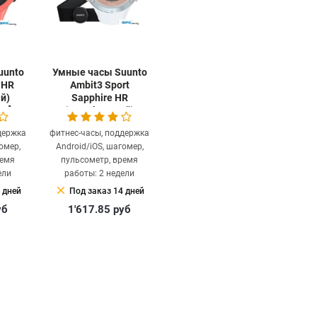
uunto
Умные часы Suunto
 HR
Ambit3 Sport
й)
Sapphire HR
00]
(серебристый)
[SS020672000]
держка
фитнес-часы, поддержка
омер,
Android/iOS, шагомер,
ремя
пульсометр, время
ели
работы: 2 недели
clear
 дней
Под заказ 14 дней
уб
1'617.85
руб