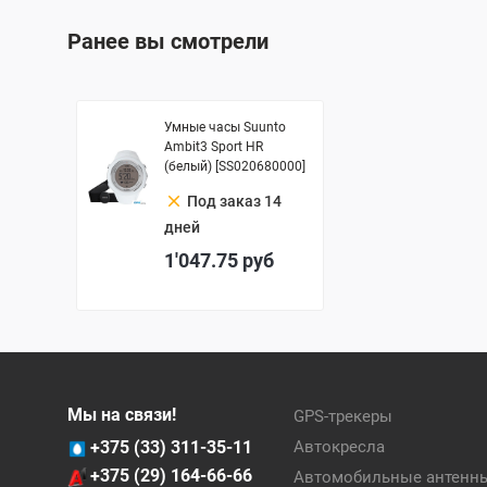
Ранее вы смотрели
Умные часы Suunto
Ambit3 Sport HR
(белый) [SS020680000]
clear
Под заказ 14
дней
1'047.75
руб
Мы на связи!
GPS-трекеры
+375 (33) 311-35-11
Автокресла
+375 (29) 164-66-66
Автомобильные антенн