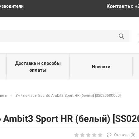
Контакты: +
изводители
Доставка и способы
Новости
оплаты
леты
Умные часы Suunto Ambit3 Sport HR (белый) [SS020680000]
Ambit3 Sport HR (белый) [SS02
Отзывов (
0
)