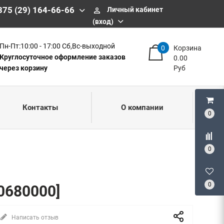
375 (29) 164-66-66
Личный кабинет
perm_identity
(вход)
Пн-Пт:10:00 - 17:00 Сб,Вс-выходной
0
Корзина
Круглосуточное оформление заказов
0.00
через корзину
Руб
Контакты
О компании
0
0
0
0680000]
Написать отзыв