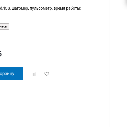
d/iOS, шагомер, пульсометр, время работы:
-часы
б
корзину