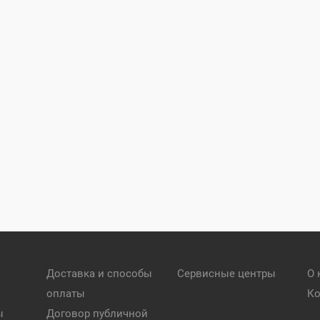
Доставка и способы
Сервисные центры
О 
оплаты
Ко
ы
Договор публичной