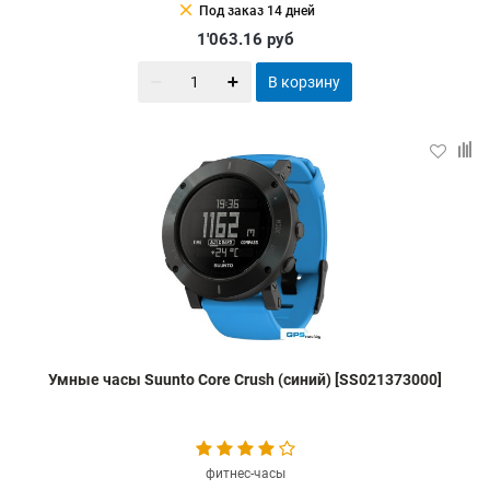
clear
Под заказ 14 дней
1'063.16
руб
В корзину
Умные часы Suunto Core Crush (синий) [SS021373000]
фитнес-часы