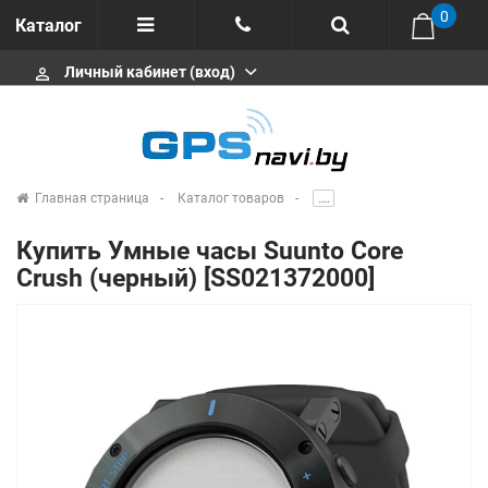
0
Каталог
Личный кабинет (вход)
perm_identity
Отзывы
+375 333113511
Импортеры
+375 291646666
Сервисные центры
Главная страница
Каталог товаров
.....
msa333
Производители
Купить Умные часы Suunto Core
info@gpsnavi.by
Crush (черный) [SS021372000]