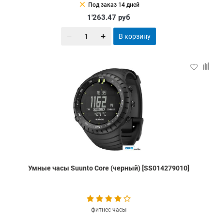
clear
Под заказ 14 дней
1'263.47
руб
В корзину
Умные часы Suunto Core (черный) [SS014279010]
фитнес-часы