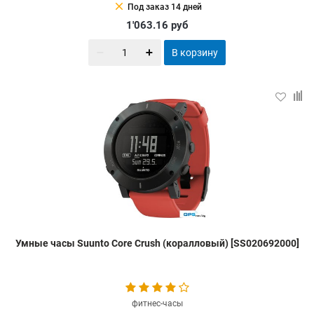
clear
Под заказ 14 дней
1'063.16
руб
В корзину
Умные часы Suunto Core Crush (коралловый) [SS020692000]
фитнес-часы