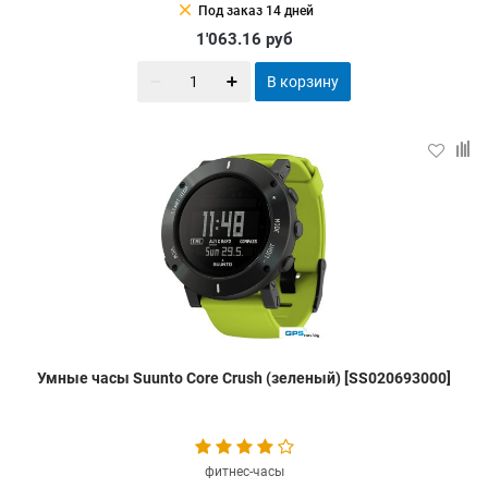
clear
Под заказ 14 дней
1'063.16
руб
В корзину
Умные часы Suunto Core Crush (зеленый) [SS020693000]
фитнес-часы