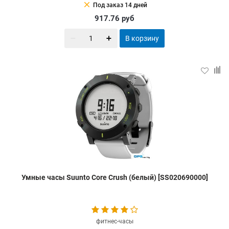
clear
Под заказ 14 дней
917.76
руб
В корзину
Умные часы Suunto Core Crush (белый) [SS020690000]
фитнес-часы