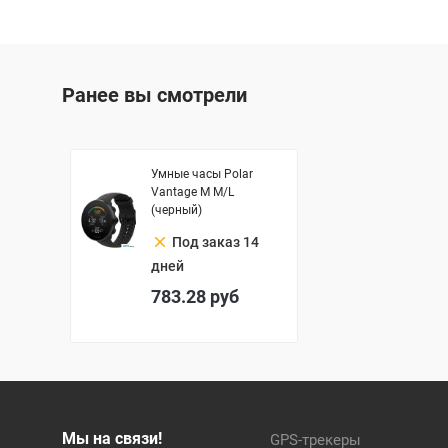
Ранее вы смотрели
Умные часы Polar
Vantage M M/L
(черный)
clear
Под заказ 14
дней
783.28
руб
Мы на связи!
GPS-трекеры