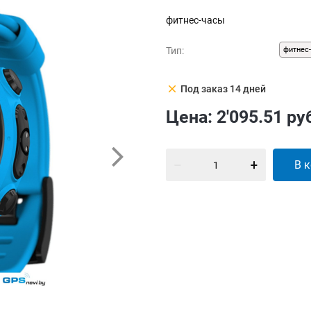
фитнес-часы
Тип:
фитнес
clear
Под заказ 14 дней
Цена:
2'095.51
ру
В 