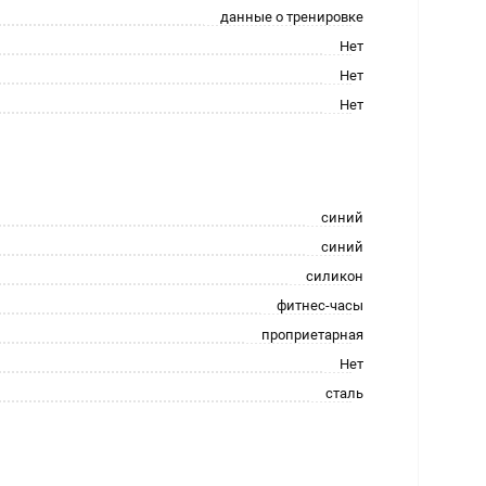
данные о тренировке
Нет
Нет
Нет
синий
синий
силикон
фитнес-часы
проприетарная
Нет
сталь