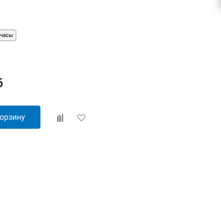
-часы
б
корзину