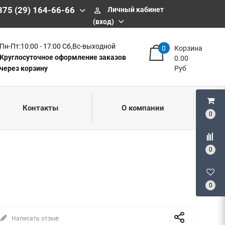
375 (29) 164-66-66
Личный кабинет
perm_identity
(вход)
Пн-Пт:10:00 - 17:00 Сб,Вс-выходной
0
Корзина
Круглосуточное оформление заказов
0.00
через корзину
Руб
Контакты
О компании
0
0
0
Написать отзыв