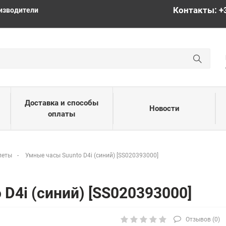
Контакты: +
изводители
Доставка и способы
Новости
оплаты
леты
Умные часы Suunto D4i (синий) [SS020393000]
D4i (синий) [SS020393000]
Отзывов (
0
)