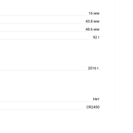
16 мм
43.8 мм
48.6 мм
92 г
2016 г.
Нет
CR2450