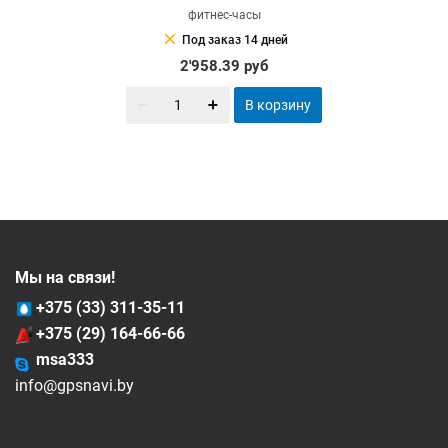
фитнес-часы
clear
Под заказ 14 дней
2'958.39
руб
В корзину
Мы на связи!
+375 (33) 311-35-11
+375 (29) 164-66-66
msa333
info@gpsnavi.by