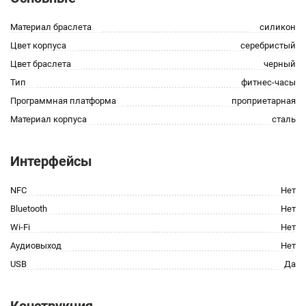
Материал браслета
силикон
Цвет корпуса
серебристый
Цвет браслета
черный
Тип
фитнес-часы
Программная платформа
проприетарная
Материал корпуса
сталь
Интерфейсы
NFC
Нет
Bluetooth
Нет
Wi-Fi
Нет
Аудиовыход
Нет
USB
Да