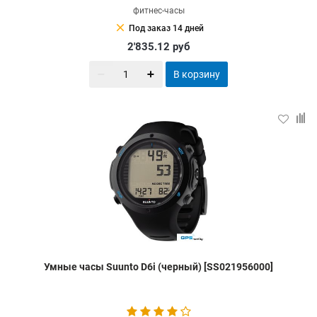
фитнес-часы
clear
Под заказ 14 дней
2'835.12
руб
В корзину
Умные часы Suunto D6i (черный) [SS021956000]