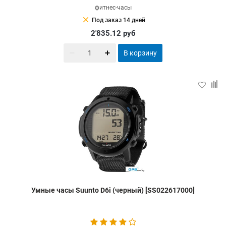
фитнес-часы
clear
Под заказ 14 дней
2'835.12
руб
В корзину
Умные часы Suunto D6i (черный) [SS022617000]