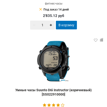
фитнес-часы
clear
Под заказ 14 дней
2'835.12
руб
В корзину
Умные часы Suunto D6i Instructor (коричневый)
[SS022910000]