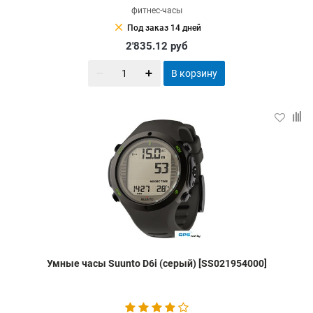
фитнес-часы
clear
Под заказ 14 дней
2'835.12
руб
В корзину
Умные часы Suunto D6i (серый) [SS021954000]