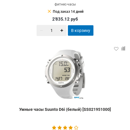
фитнес-часы
clear
Под заказ 14 дней
2'835.12
руб
В корзину
Умные часы Suunto D6i (белый) [SS021951000]