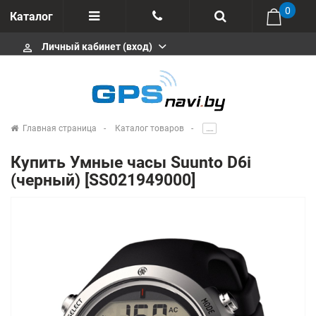
0
Каталог
Личный кабинет (вход)
perm_identity
Отзывы
+375 333113511
Импортеры
+375 291646666
Сервисные центры
Главная страница
Каталог товаров
.....
msa333
Производители
Купить Умные часы Suunto D6i
info@gpsnavi.by
(черный) [SS021949000]