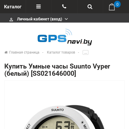
0
Каталог
Личный кабинет (вход)
perm_identity
Отзывы
+375 333113511
Импортеры
+375 291646666
Сервисные центры
Главная страница
Каталог товаров
.....
msa333
Производители
Купить Умные часы Suunto Vyper
info@gpsnavi.by
(белый) [SS021646000]