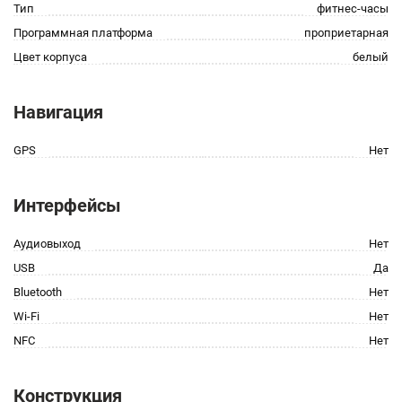
Тип
фитнес-часы
Программная платформа
проприетарная
Цвет корпуса
белый
Навигация
GPS
Нет
Интерфейсы
Аудиовыход
Нет
USB
Да
Bluetooth
Нет
Wi-Fi
Нет
NFC
Нет
Конструкция