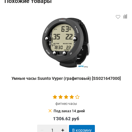
Похожие товары
Умные часы Suunto Vyper (графитовый) [SS021647000]
фитнес-часы
clear
Под заказ 14 дней
1'306.62
руб
В корзину