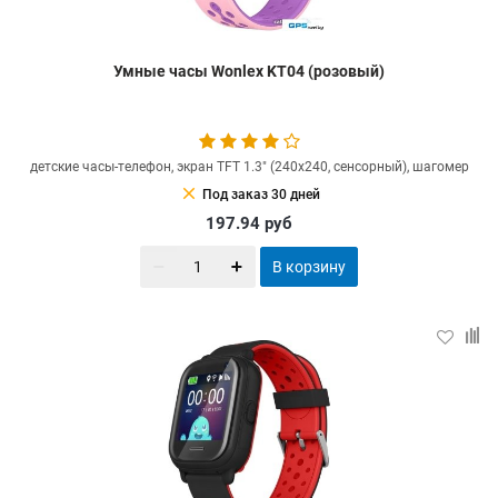
Умные часы Wonlex KT04 (розовый)
детские часы-телефон, экран TFT 1.3" (240x240, сенсорный), шагомер
clear
Под заказ 30 дней
197.94
руб
В корзину