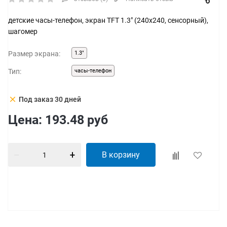
детские часы-телефон, экран TFT 1.3" (240x240, сенсорный),
шагомер
Размер экрана:
1.3"
Тип:
часы-телефон
clear
Под заказ 30 дней
Цена:
193.48
руб
В корзину