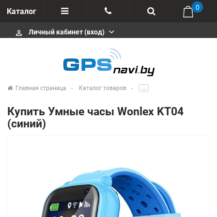
0
Каталог
Личный кабинет (вход)
perm_identity
Отзывы
+375 333113511
Импортеры
+375 291646666
Сервисные центры
Главная страница
Каталог товаров
.....
msa333
Производители
Купить Умные часы Wonlex KT04
info@gpsnavi.by
(синий)