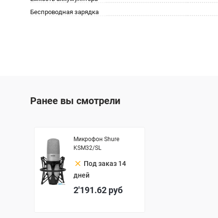
Беспроводная зарядка
Ранее вы смотрели
Микрофон Shure
KSM32/SL
clear
Под заказ 14
дней
2'191.62
руб