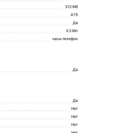
512 Мб
4 Гб
Да
0.3 Мп
часы-телефон
Да
Да
Нет
Нет
Нет
Нет