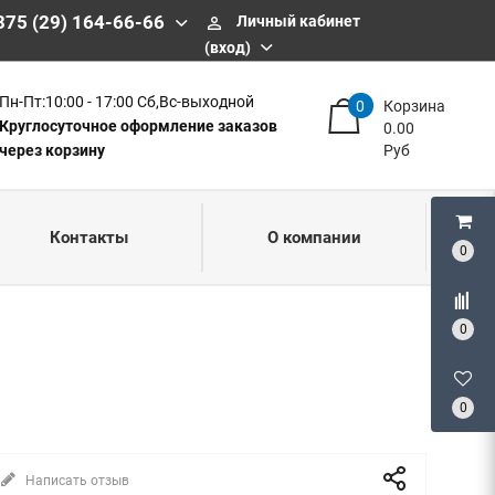
375 (29) 164-66-66
Личный кабинет
perm_identity
(вход)
Пн-Пт:10:00 - 17:00 Сб,Вс-выходной
0
Корзина
Круглосуточное оформление заказов
0.00
через корзину
Руб
Контакты
О компании
0
0
0
Написать отзыв