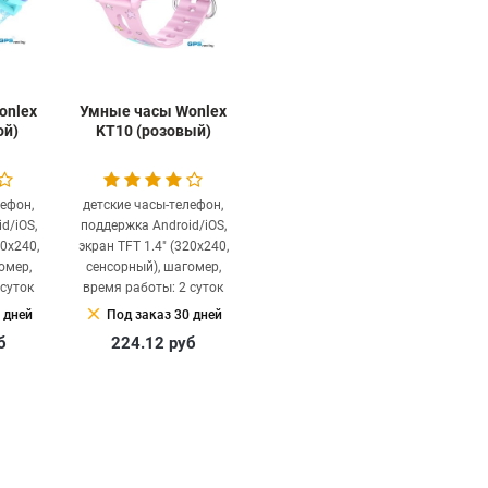
onlex
Умные часы Wonlex
ой)
KT10 (розовый)
лефон,
детские часы-телефон,
d/iOS,
поддержка Android/iOS,
20x240,
экран TFT 1.4" (320x240,
омер,
сенсорный), шагомер,
 суток
время работы: 2 суток
clear
 дней
Под заказ 30 дней
б
224.12
руб