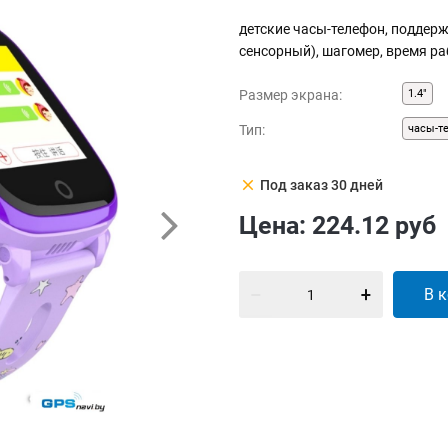
детские часы-телефон, поддержк
сенсорный), шагомер, время ра
Размер экрана:
1.4"
Тип:
часы-т
clear
Под заказ 30 дней
Цена:
224.12
руб
В 