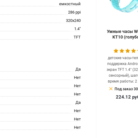
емкостный
286 ppi
320x240
1.4"
Умные часы W
KT10 (голуб
TFT
детские часы-те
поддержка Androi
Да
экран TFT 1.4" (3
сенсорный), шаг
Нет
время работы: 2
Нет
clear
Под заказ 30
Нет
224.12
ру
Да
Нет
Нет
Нет