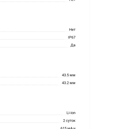
Нет
IP67
Да
43.5 мм
43.2 мм
Li-ion
2 суток
615 мА·ч