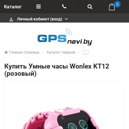
0
Каталог
Личный кабинет (вход)
perm_identity
Отзывы
+375 333113511
Импортеры
+375 291646666
Сервисные центры
Главная страница
Каталог товаров
.....
msa333
Производители
Купить Умные часы Wonlex KT12
info@gpsnavi.by
(розовый)