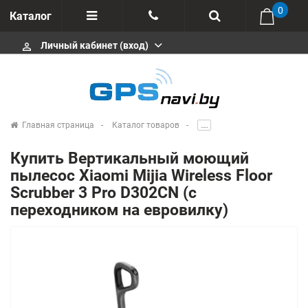
0
Каталог
Личный кабинет (вход)
perm_identity
Отзывы
+375 333113511
Импортеры
+375 291646666
Сервисные центры
Главная страница
Каталог товаров
.....
msa333
Производители
Купить Вертикальный моющий
info@gpsnavi.by
пылесос Xiaomi Mijia Wireless Floor
Scrubber 3 Pro D302CN (с
переходником на евровилку)