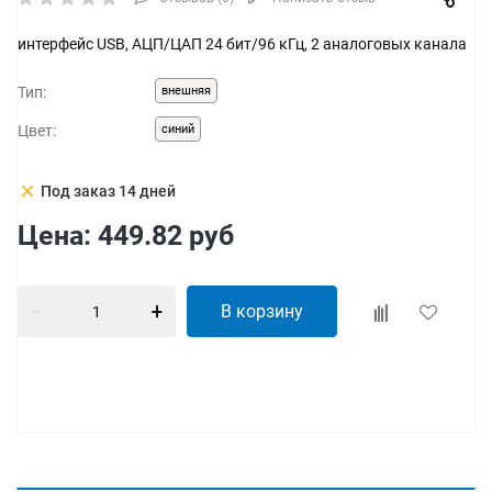
интерфейс USB, АЦП/ЦАП 24 бит/96 кГц, 2 аналоговых канала
Тип:
внешняя
Цвет:
синий
clear
Под заказ 14 дней
Цена:
449.82
руб
В корзину