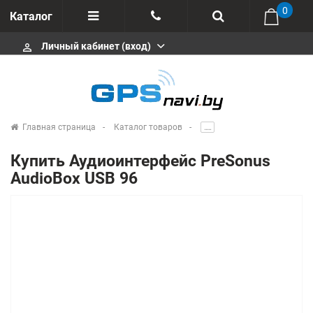
0
Каталог
Личный кабинет (вход)
perm_identity
Отзывы
+375 333113511
Импортеры
+375 291646666
Сервисные центры
Главная страница
Каталог товаров
.....
msa333
Производители
Купить Аудиоинтерфейс PreSonus
info@gpsnavi.by
AudioBox USB 96