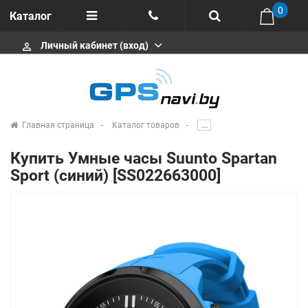
0
Каталог
Личный кабинет (вход)
perm_identity
Отзывы
+375 333113511
Импортеры
+375 291646666
Сервисные центры
Главная страница
Каталог товаров
.....
msa333
Производители
Купить Умные часы Suunto Spartan
info@gpsnavi.by
Sport (синий) [SS022663000]