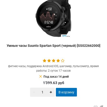
Умные часы Suunto Spartan Sport (черный) [SS022662000]
фитнес-часы, поддержка Android/iOS, шагомер, пульсометр, время
работы: 2 суток 17 часов
clear
Под заказ 14 дней
1'399.63
руб
В корзину