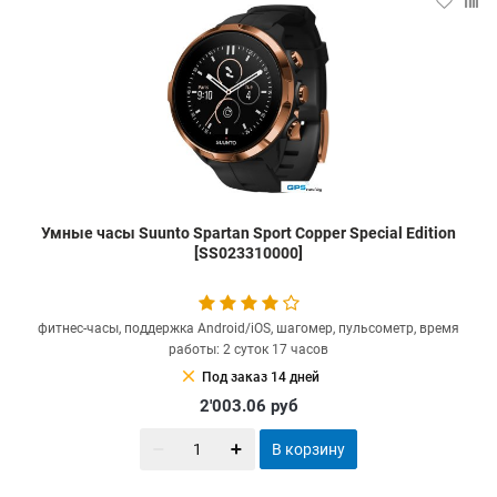
Умные часы Suunto Spartan Sport Copper Special Edition
[SS023310000]
фитнес-часы, поддержка Android/iOS, шагомер, пульсометр, время
работы: 2 суток 17 часов
clear
Под заказ 14 дней
2'003.06
руб
В корзину