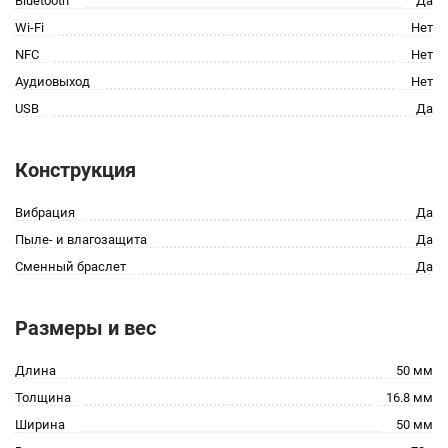
Bluetooth
Да
Wi-Fi
Нет
NFC
Нет
Аудиовыход
Нет
USB
Да
Конструкция
Вибрация
Да
Пыле- и влагозащита
Да
Сменный браслет
Да
Размеры и вес
Длина
50 мм
Толщина
16.8 мм
Ширина
50 мм