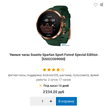
Умные часы Suunto Spartan Sport Forest Special Edition
[SS023309000]
фитнес-часы, поддержка Android/iOS, шагомер, пульсометр, время
работы: 2 суток 17 часов
clear
Под заказ 14 дней
2'234.20
руб
В корзину