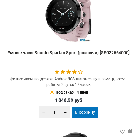
Умные часы Suunto Spartan Sport (розовый) [SS022664000]
фитнес-часы, поддержка Android/iOS, шагомер, пульсометр, время
работы: 2 суток 17 часов
clear
Под заказ 14 дней
1'848.99
руб
В корзину