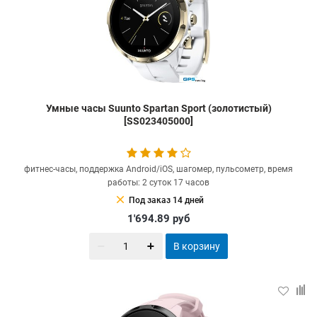
Умные часы Suunto Spartan Sport (золотистый)
[SS023405000]
фитнес-часы, поддержка Android/iOS, шагомер, пульсометр, время
работы: 2 суток 17 часов
clear
Под заказ 14 дней
1'694.89
руб
В корзину