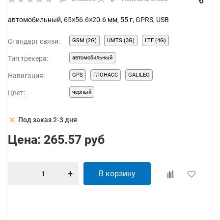
автомобильный, 65×56.6×20.6 мм, 55 г, GPRS, USB
Стандарт связи:
GSM (2G)
UMTS (3G)
LTE (4G)
Тип трекера:
автомобильный
Навигация:
GPS
ГЛОНАСС
GALILEO
Цвет:
черный
clear
Под заказ 2-3 дня
Цена:
265.57
руб
В корзину