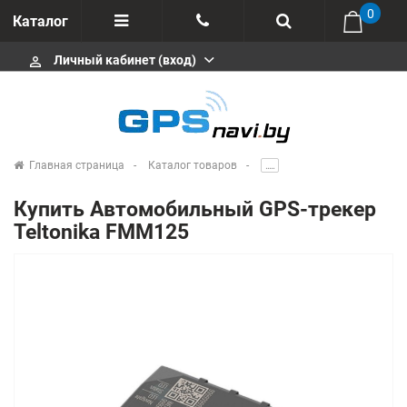
0
Каталог
Личный кабинет (вход)
perm_identity
Отзывы
+375 333113511
Импортеры
+375 291646666
Сервисные центры
Главная страница
Каталог товаров
.....
msa333
Производители
Купить Автомобильный GPS-трекер
info@gpsnavi.by
Teltonika FMM125