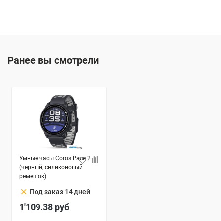
Ранее вы смотрели
Умные часы Coros Pace 2
(черный, силиконовый
ремешок)
clear
Под заказ 14 дней
1'109.38
руб