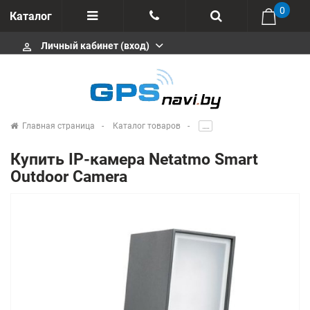
0
Каталог
Личный кабинет (вход)
perm_identity
Отзывы
+375 333113511
Импортеры
+375 291646666
Сервисные центры
Главная страница
Каталог товаров
.....
msa333
Производители
Купить IP-камера Netatmo Smart
info@gpsnavi.by
Outdoor Camera