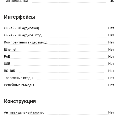
Тип подсветки
ИК
Интерфейсы
Линейный аудиовход
Нет
Линейный аудиовыход
Нет
Композитный видеовыход
Нет
Ethernet
Нет
PoE
Нет
USB
Нет
RS-485
Нет
Тревожные входы
Нет
Релейные выходы
Нет
Конструкция
Антивандальный корпус
Нет