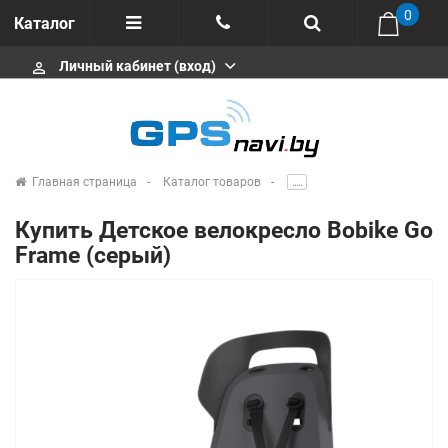
0
Каталог
Личный кабинет (вход)
perm_identity
Отзывы
+375 333113511
Импортеры
+375 291646666
Сервисные центры
Главная страница
Каталог товаров
.....
msa333
Производители
Купить Детское велокресло Bobike Go
info@gpsnavi.by
Frame (серый)