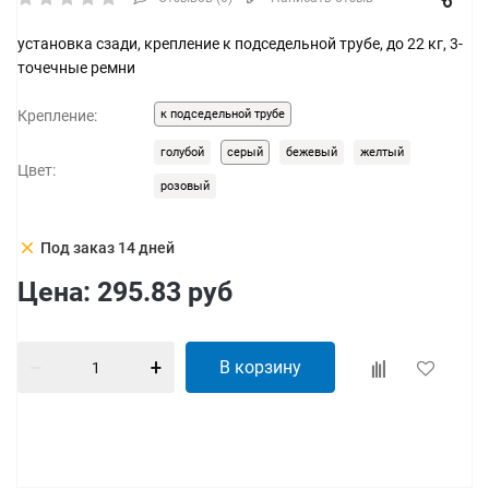
установка сзади, крепление к подседельной трубе, до 22 кг, 3-
точечные ремни
Крепление:
к подседельной трубе
голубой
серый
бежевый
желтый
Цвет:
розовый
clear
Под заказ 14 дней
Цена:
295.83
руб
В корзину