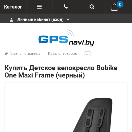
0
Каталог
Личный кабинет (вход)
perm_identity
Отзывы
+375 333113511
Импортеры
+375 291646666
Сервисные центры
Главная страница
Каталог товаров
.....
msa333
Производители
Купить Детское велокресло Bobike
info@gpsnavi.by
One Maxi Frame (черный)