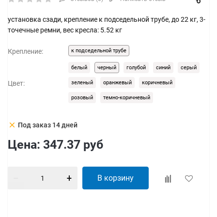
установка сзади, крепление к подседельной трубе, до 22 кг, 3-
точечные ремни, вес кресла: 5.52 кг
Крепление:
к подседельной трубе
белый
черный
голубой
синий
серый
Цвет:
зеленый
оранжевый
коричневый
розовый
темно-коричневый
clear
Под заказ 14 дней
Цена:
347.37
руб
В корзину