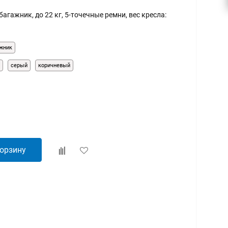
багажник, до 22 кг, 5-точечные ремни, вес кресла:
ажник
й
серый
коричневый
корзину