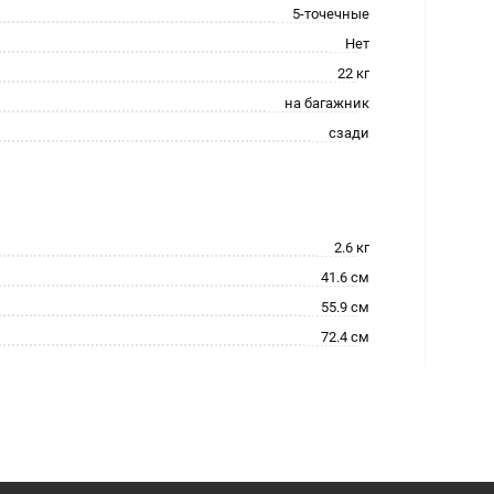
5-точечные
Нет
22 кг
на багажник
сзади
2.6 кг
41.6 см
55.9 см
72.4 см