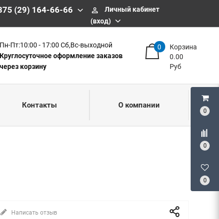
375 (29) 164-66-66
Личный кабинет
perm_identity
(вход)
Пн-Пт:10:00 - 17:00 Сб,Вс-выходной
0
Корзина
Круглосуточное оформление заказов
0.00
через корзину
Руб
Контакты
О компании
0
0
0
Написать отзыв