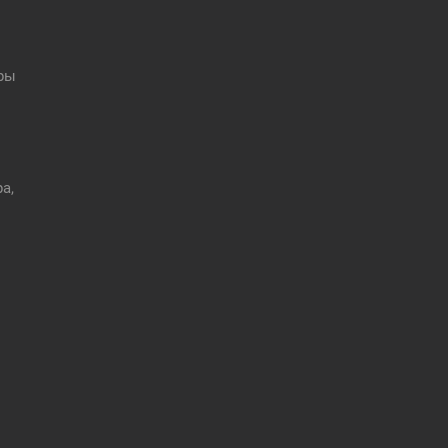
оры
а,