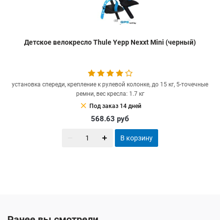
Детское велокресло Thule Yepp Nexxt Mini (черный)
установка спереди, крепление к рулевой колонке, до 15 кг, 5-точечные
ремни, вес кресла: 1.7 кг
clear
Под заказ 14 дней
568.63
руб
В корзину
Ранее вы смотрели