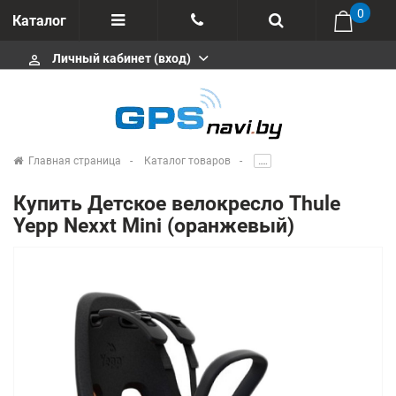
0
Каталог
Личный кабинет (вход)
perm_identity
Отзывы
+375 333113511
Импортеры
+375 291646666
Сервисные центры
Главная страница
Каталог товаров
.....
msa333
Производители
Купить Детское велокресло Thule
info@gpsnavi.by
Yepp Nexxt Mini (оранжевый)