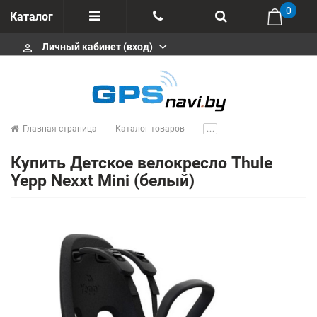
0
Каталог
Личный кабинет (вход)
perm_identity
Отзывы
+375 333113511
Импортеры
+375 291646666
Сервисные центры
Главная страница
Каталог товаров
.....
msa333
Производители
Купить Детское велокресло Thule
info@gpsnavi.by
Yepp Nexxt Mini (белый)