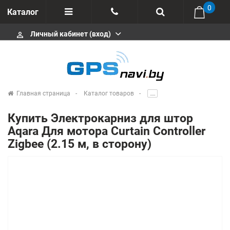
0
Каталог
Личный кабинет (вход)
perm_identity
Отзывы
+375 333113511
Импортеры
+375 291646666
Сервисные центры
Главная страница
Каталог товаров
.....
msa333
Производители
Купить Электрокарниз для штор
info@gpsnavi.by
Aqara Для мотора Curtain Controller
Zigbee (2.15 м, в сторону)