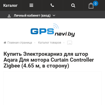
0
Каталог
Личный кабинет (вход)
perm_identity
Отзывы
+375 333113511
Импортеры
+375 291646666
Сервисные центры
Главная страница
Каталог товаров
.....
msa333
Производители
Купить Электрокарниз для штор
info@gpsnavi.by
Aqara Для мотора Curtain Controller
Zigbee (4.65 м, в сторону)