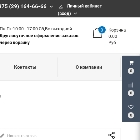
375 (29) 164-66-66
Личный кабинет
perm_identity
(вход)
Пн-Пт:10:00 - 17:00 Сб,Вс-выходной
0
Корзина
Круглосуточное оформление заказов
0.00
через корзину
Руб
Контакты
О компании
0
0
1
0
Написать отзыв