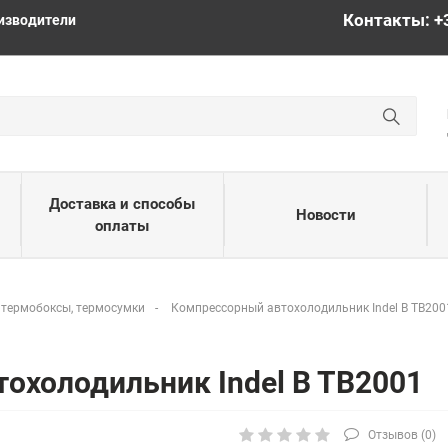
Контакты: +
изводители
Доставка и способы
Новости
оплаты
 термобоксы, термосумки
Компрессорный автохолодильник Indel B TB200
охолодильник Indel B TB2001
Отзывов (
0
)