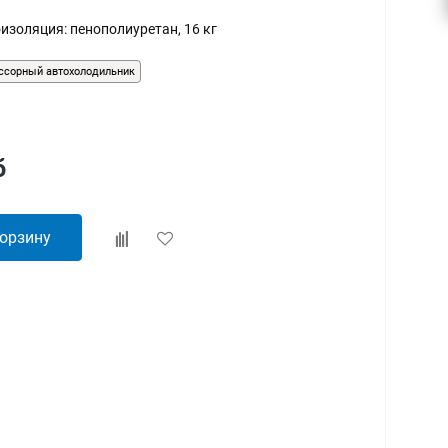
лоизоляция: пенополиуретан, 16 кг
ссорный автохолодильник
б
корзину