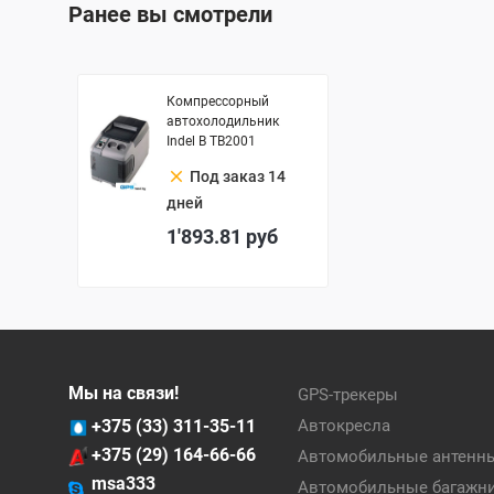
Ранее вы смотрели
Компрессорный
автохолодильник
Indel B TB2001
clear
Под заказ 14
дней
1'893.81
руб
Мы на связи!
GPS-трекеры
+375 (33) 311-35-11
Автокресла
+375 (29) 164-66-66
Автомобильные антенн
msa333
Автомобильные багажн