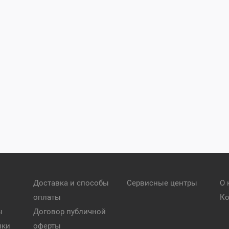
Доставка и способы
Сервисные центры
О 
оплаты
Ко
ы
Договор публичной
ики
оферты