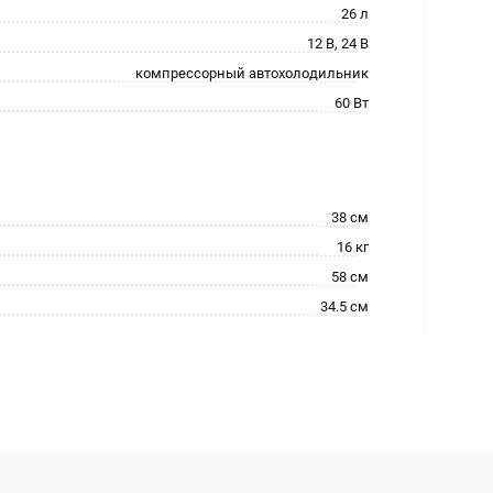
26 л
12 В, 24 В
компрессорный автохолодильник
60 Вт
38 см
16 кг
58 см
34.5 см