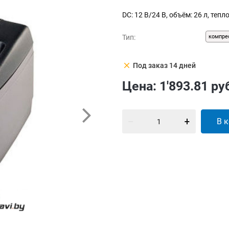
DC: 12 В/24 В, объём: 26 л, теп
Тип:
компре
clear
Под заказ 14 дней
Цена:
1'893.81
ру
В 