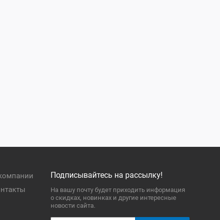
Подписывайтесь на рассылку!
компании
нтакты
На вашу почту будет приходить информация
о скидках, новинках и другие интересные
новости сайта.