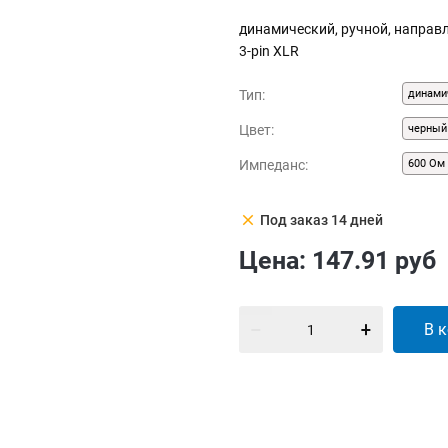
динамический, ручной, направл
3-pin XLR
Тип:
динами
Цвет:
черный
Импеданс:
600 Ом
clear
Под заказ 14 дней
Цена:
147.91
руб
В 