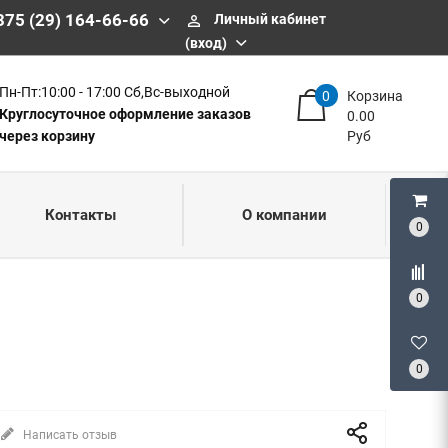
375 (29) 164-66-66
Личный кабинет
perm_identity
(вход)
Пн-Пт:10:00 - 17:00 Сб,Вс-выходной
0
Корзина
Круглосуточное оформление заказов
0.00
через корзину
Руб
Контакты
О компании
0
0
0
Написать отзыв