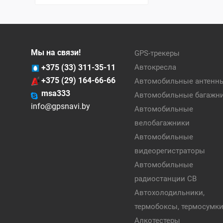
Мы на связи!
GPS-трекеры
+375 (33) 311-35-11
Автокресла
+375 (29) 164-66-66
Автомобильные антенн
msa333
Автомобильные багажн
info@gpsnavi.by
Автомобильные
велобагажники
Автомобильные
видеорегистраторы
Автомобильные
радиостанции CB
Автохолодильники,
термобоксы, термосумк
Алкотестеры