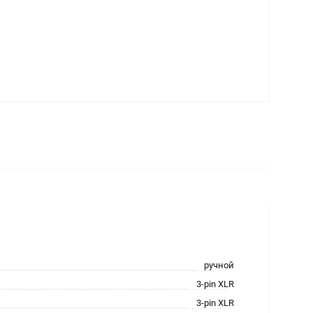
ручной
3-pin XLR
3-pin XLR