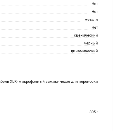
Нет
Нет
металл
Нет
сценический
черный
динамический
кабель XLR- микрофонный зажим- чехол для переноски
305 г