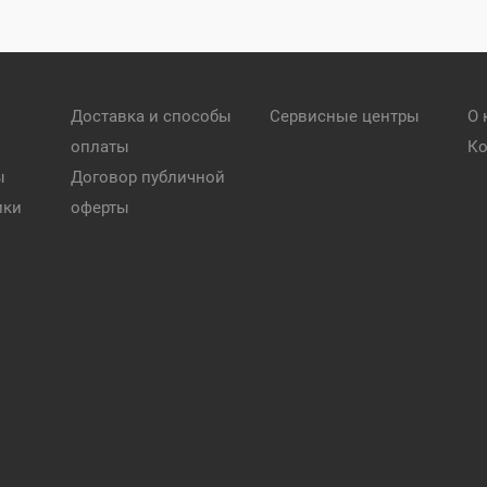
Доставка и способы
Сервисные центры
О 
оплаты
Ко
ы
Договор публичной
ики
оферты
и