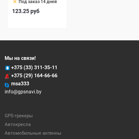
clear
Под заказ 14 дней
123.25
руб
Мы на связи!
+375 (33) 311-35-11
+375 (29) 164-66-66
msa333
info@gpsnavi.by
GPS-трекеры
Автокресла
Автомобильные антенны