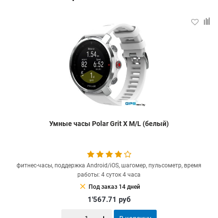
Умные часы Polar Grit X M/L (белый)
фитнес-часы, поддержка Android/iOS, шагомер, пульсометр, время
работы: 4 суток 4 часа
clear
Под заказ 14 дней
1'567.71
руб