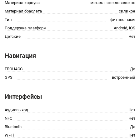
Материал корпуса
металл, стекловолокно
Материал браслета
силикон
Тип
фитнес-часы
Поддержка платформ
Android, iOS
Детские
Нет
Навигация
ГЛОНАСС
Да
GPS
встроенный
Интерфейсы
Аудиовыход
Нет
NFC
Нет
Bluetooth
Да
Wi-Fi
Нет