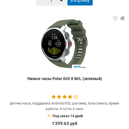
В корзину
Умные часы Polar Grit X M/L (зеленый)
фитнес-часы, поддержка Android/iOS, шагомер, пульсометр, время
работы: 4 суток 4 часа
clear
Под заказ 14 дней
1'399.63
руб