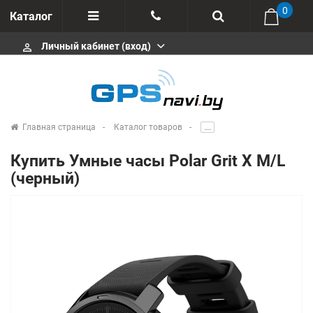
0
Каталог
Личный кабинет (вход)
perm_identity
Отзывы
+375 333113511
Импортеры
+375 291646666
Сервисные центры
Главная страница
Каталог товаров
.....
msa333
Производители
Купить Умные часы Polar Grit X M/L
info@gpsnavi.by
(черный)