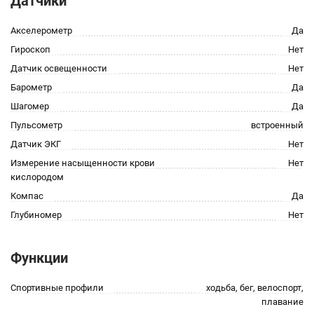
Датчики
Акселерометр
Да
Гироскоп
Нет
Датчик освещенности
Нет
Барометр
Да
Шагомер
Да
Пульсометр
встроенный
Датчик ЭКГ
Нет
Измерение насыщенности крови
Нет
кислородом
Компас
Да
Глубиномер
Нет
Функции
Спортивные профили
xодьба, бег, велоспорт,
плавание