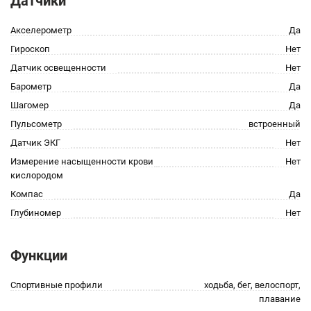
Датчики
Акселерометр
Да
Гироскоп
Нет
Датчик освещенности
Нет
Барометр
Да
Шагомер
Да
Пульсометр
встроенный
Датчик ЭКГ
Нет
Измерение насыщенности крови
Нет
кислородом
Компас
Да
Глубиномер
Нет
Функции
Спортивные профили
xодьба, бег, велоспорт,
плавание