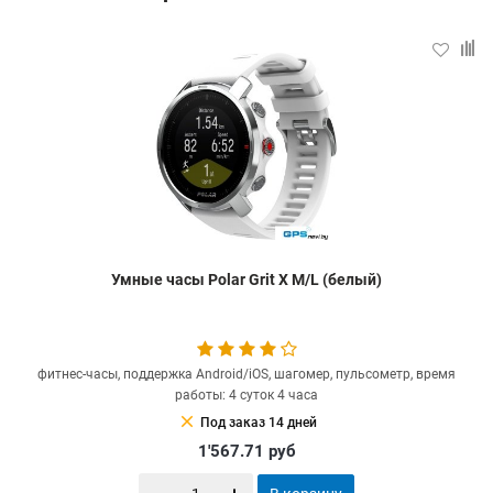
Умные часы Polar Grit X M/L (белый)
фитнес-часы, поддержка Android/iOS, шагомер, пульсометр, время
работы: 4 суток 4 часа
clear
Под заказ 14 дней
1'567.71
руб