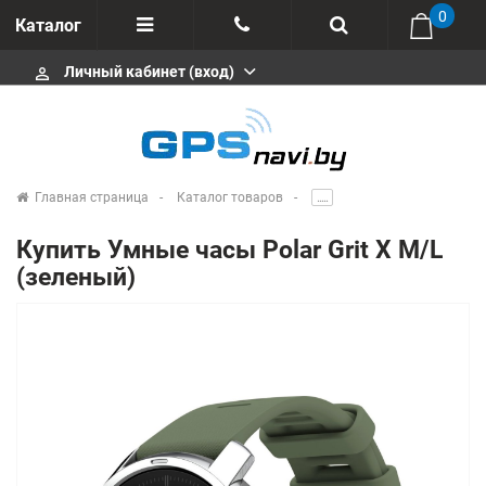
0
Каталог
Личный кабинет (вход)
perm_identity
Отзывы
+375 333113511
Импортеры
+375 291646666
Сервисные центры
Главная страница
Каталог товаров
.....
msa333
Производители
Купить Умные часы Polar Grit X M/L
info@gpsnavi.by
(зеленый)