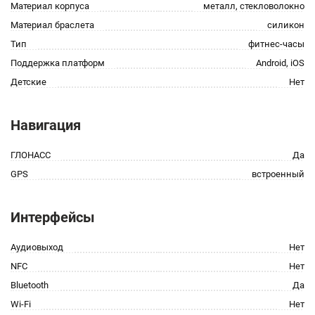
Материал корпуса
металл, стекловолокно
Материал браслета
силикон
Тип
фитнес-часы
Поддержка платформ
Android, iOS
Детские
Нет
Навигация
ГЛОНАСС
Да
GPS
встроенный
Интерфейсы
Аудиовыход
Нет
NFC
Нет
Bluetooth
Да
Wi-Fi
Нет