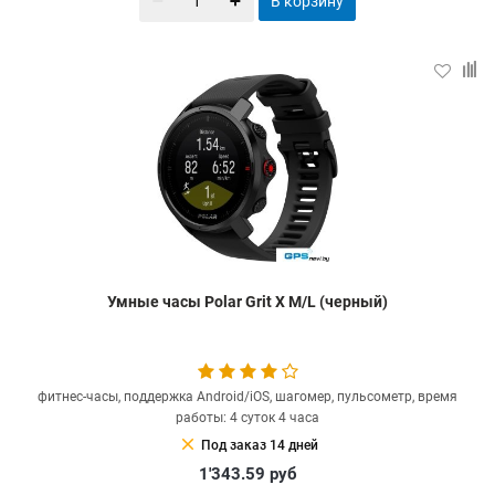
В корзину
Умные часы Polar Grit X M/L (черный)
фитнес-часы, поддержка Android/iOS, шагомер, пульсометр, время
работы: 4 суток 4 часа
clear
Под заказ 14 дней
1'343.59
руб