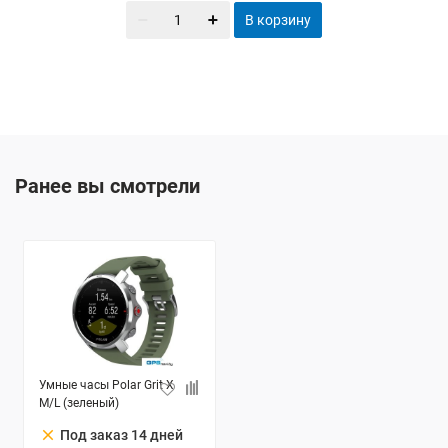
В корзину
Ранее вы смотрели
Умные часы Polar Grit X
M/L (зеленый)
clear
Под заказ 14 дней