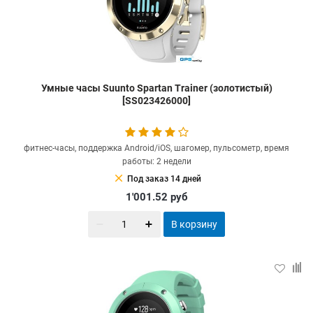
Умные часы Suunto Spartan Trainer (золотистый)
[SS023426000]
фитнес-часы, поддержка Android/iOS, шагомер, пульсометр, время
работы: 2 недели
clear
Под заказ 14 дней
1'001.52
руб
В корзину