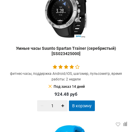
Умные часы Suunto Spartan Trainer (серебристый)
[SS023425000]
фитнес-часы, поддержка Android/iOS, шагомер, пульсометр, время
работы: 2 недели
clear
Под заказ 14 дней
924.48
руб
В корзину