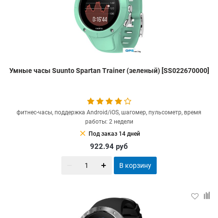
Умные часы Suunto Spartan Trainer (зеленый) [SS022670000]
фитнес-часы, поддержка Android/iOS, шагомер, пульсометр, время
работы: 2 недели
clear
Под заказ 14 дней
922.94
руб
В корзину