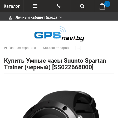
0
Каталог
Личный кабинет (вход)
perm_identity
Отзывы
+375 333113511
Импортеры
+375 291646666
Сервисные центры
Главная страница
Каталог товаров
.....
msa333
Производители
Купить Умные часы Suunto Spartan
info@gpsnavi.by
Trainer (черный) [SS022668000]