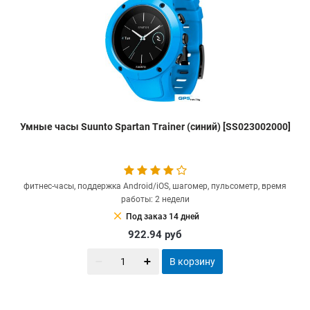
Умные часы Suunto Spartan Trainer (синий) [SS023002000]
фитнес-часы, поддержка Android/iOS, шагомер, пульсометр, время
работы: 2 недели
clear
Под заказ 14 дней
922.94
руб
В корзину