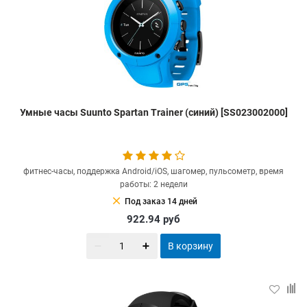
Умные часы Suunto Spartan Trainer (синий) [SS023002000]
фитнес-часы, поддержка Android/iOS, шагомер, пульсометр, время
работы: 2 недели
clear
Под заказ 14 дней
922.94
руб
В корзину