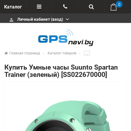
0
Каталог
Личный кабинет (вход)
perm_identity
Отзывы
+375 333113511
Импортеры
+375 291646666
Сервисные центры
Главная страница
Каталог товаров
.....
msa333
Производители
Купить Умные часы Suunto Spartan
info@gpsnavi.by
Trainer (зеленый) [SS022670000]