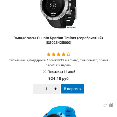
Умные часы Suunto Spartan Trainer (серебристый)
[SS023425000]
фитнес-часы, поддержка Android/iOS, шагомер, пульсометр, время
работы: 2 недели
clear
Под заказ 14 дней
924.48
руб
В корзину