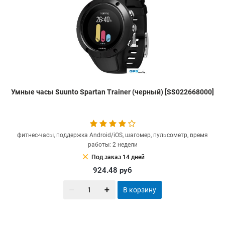
Умные часы Suunto Spartan Trainer (черный) [SS022668000]
фитнес-часы, поддержка Android/iOS, шагомер, пульсометр, время
работы: 2 недели
clear
Под заказ 14 дней
924.48
руб
В корзину