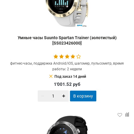
Умные часы Suunto Spartan Trainer (золотистый)
[SS023426000]
фитнес-часы, поддержка Android/iOS, шагомер, пульсометр, время
работы: 2 недели
clear
Под заказ 14 дней
1'001.52
руб
В корзину