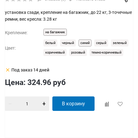
установка сзади, крепление на багажник, до 22 кг, 3-точечные
ремни, вес кресла: 3.28 кг
Крепление:
на багажник
белый
черный
синий
серый
зеленый
Цвет:
коричневый
розовый
темно-коричневый
clear
Под заказ 14 дней
Цена:
324.96
руб
В корзину