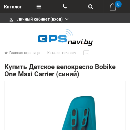
0
Каталог
Личный кабинет (вход)
perm_identity
Отзывы
+375 333113511
Импортеры
+375 291646666
Сервисные центры
Главная страница
Каталог товаров
.....
msa333
Производители
Купить Детское велокресло Bobike
info@gpsnavi.by
One Maxi Carrier (синий)