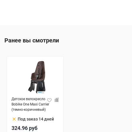
Ранее вы смотрели
Детское велокресло
Bobike One Maxi Carrier
(темно-коричневый)
clear
Под заказ 14 дней
324.96
руб