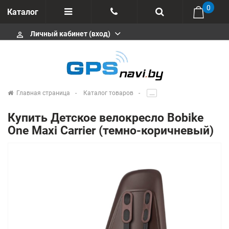
0
Каталог
Личный кабинет (вход)
perm_identity
Отзывы
+375 333113511
Импортеры
+375 291646666
Сервисные центры
Главная страница
Каталог товаров
.....
msa333
Производители
Купить Детское велокресло Bobike
info@gpsnavi.by
One Maxi Carrier (темно-коричневый)