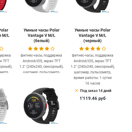
olar
Умные часы Polar
Умные часы Polar
n M/L
Vantage V M/L
Vantage V M/L
(белый)
(черный)
держка
фитнес-часы, поддержка
фитнес-часы, поддержка
ан TFT
Android/iOS, экран TFT
Android/iOS, экран TFT
сорный),
1.2" (240x240, сенсорный),
1.2" (240x240, сенсорный),
метр,
шагомер, пульсометр,
шагомер, пульсометр,
 сутки
время работы: 1 сутки
время работы: 1 сутки
16 часов
16 часов
clear
clear
 дней
Под заказ 14 дней
Под заказ 14 дней
уб
1'455.66
руб
1'119.46
руб