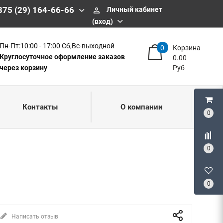
375 (29) 164-66-66
Личный кабинет
perm_identity
(вход)
Пн-Пт:10:00 - 17:00 Сб,Вс-выходной
0
Корзина
Круглосуточное оформление заказов
0.00
через корзину
Руб
Контакты
О компании
0
0
0
Написать отзыв