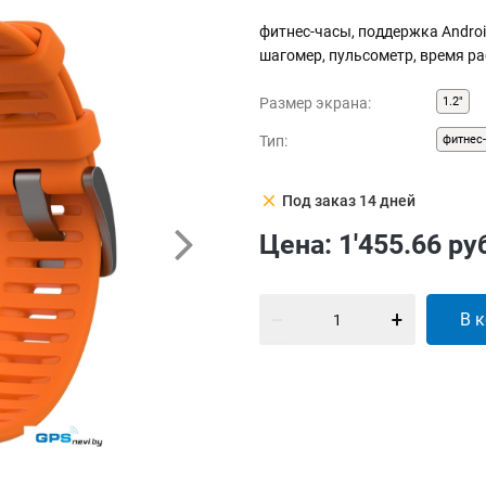
фитнес-часы, поддержка Android
шагомер, пульсометр, время ра
Размер экрана:
1.2"
Тип:
фитнес
clear
Под заказ 14 дней
Цена:
1'455.66
ру
В 