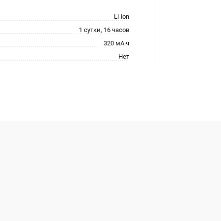
Li-ion
1 сутки, 16 часов
320 мА·ч
Нет