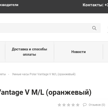
Контакты: +
изводители
Доставка и способы
Новости
оплаты
леты
Умные часы Polar Vantage V M/L (оранжевый)
Vantage V M/L (оранжевый)
Отзывов (
0
)