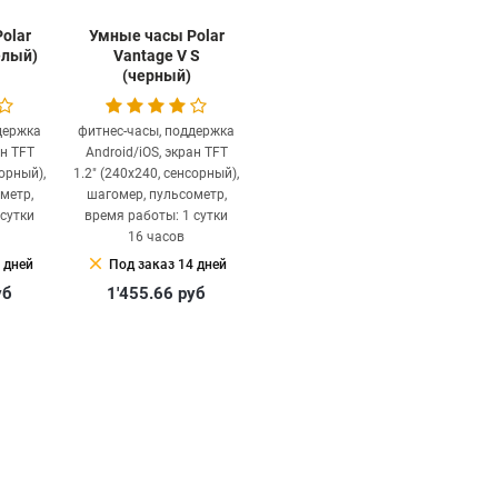
olar
Умные часы Polar
елый)
Vantage V S
(черный)
держка
фитнес-часы, поддержка
ан TFT
Android/iOS, экран TFT
сорный),
1.2" (240x240, сенсорный),
метр,
шагомер, пульсометр,
 сутки
время работы: 1 сутки
16 часов
clear
 дней
Под заказ 14 дней
уб
1'455.66
руб