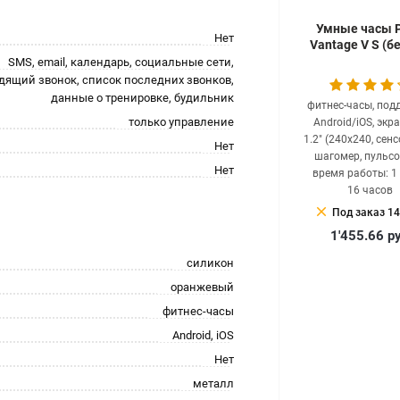
Умные часы P
Нет
Vantage V S (б
SMS, email, календарь, социальные сети,
дящий звонок, список последних звонков,
данные о тренировке, будильник
фитнес-часы, под
только управление
Android/iOS, экр
1.2" (240x240, сен
Нет
шагомер, пульсо
Нет
время работы: 1
16 часов
clear
Под заказ 14
1'455.66
р
силикон
оранжевый
фитнес-часы
Android, iOS
Нет
металл