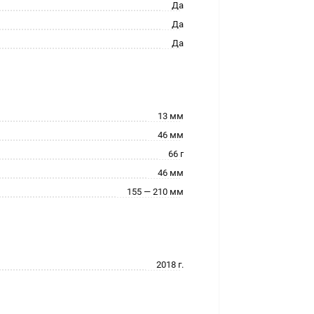
Да
Да
Да
13 мм
46 мм
66 г
46 мм
155 — 210 мм
2018 г.